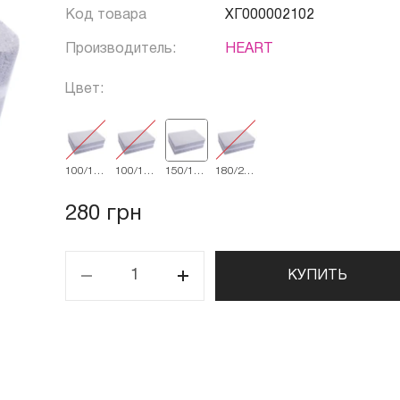
Код товара
ХГ000002102
Производитель:
HEART
Цвет:
100/100
100/180
150/150
180/240
grit
grit
grit
grit
280 грн
КУПИТЬ