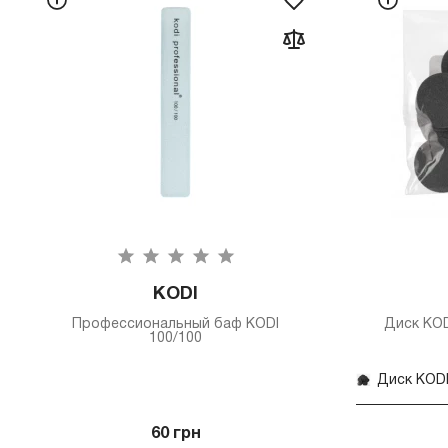
KODI
Профессиональный баф KODI
Диск KOD
100/100
60 грн