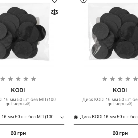
KODI
KODI
I 16 мм 50 шт без МП (100
Диск KODI 16 мм 50 шт бе
grit черный)
grit черный)
Диск KODI 16 мм 50 шт без МП (100 grit черный)
60 грн
60 грн