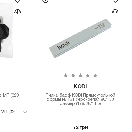
KODI
з МП (320
Пилка-бафф КODI Прямоугольной
формы № 161 серо-белая 80/150
размер (178/28/11.5)
Диск KODI 16 мм 50 шт без МП (320 grit черный)
72 грн