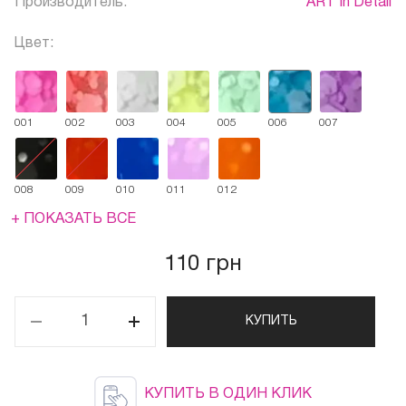
Производитель:
ART In Detail
Цвет:
001
002
003
004
005
006
007
008
009
010
011
012
+ ПОКАЗАТЬ ВСЕ
110 грн
КУПИТЬ
КУПИТЬ В ОДИН КЛИК