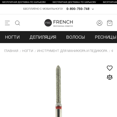
0-800-750-748
БЕСПЛАТНО С МОБИЛЬНОГО!
НОГТИ
ДЕПИЛЯЦИЯ
ВОЛОСЫ
РЕСНИЦЫ 
ГЛАВНАЯ
НОГТИ
ИНCТРУМЕНТ ДЛЯ МАНИКЮРА И ПЕДИКЮРА
ФР