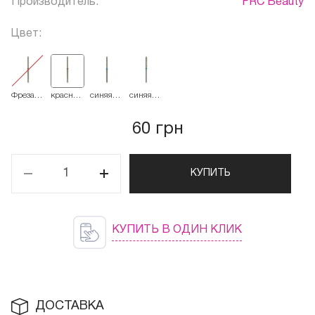
Производитель:
FRC Beauty
Цвет:
Фреза
красная
синяя
синяя
French
514.018
524.018
524.023
Алмазная
Пуля
60 грн
удлиненная
292
КУПИТЬ
КУПИТЬ В ОДИН КЛИК
ДОСТАВКА