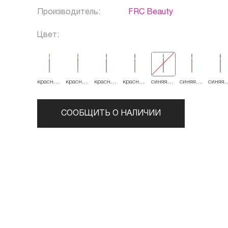
Производитель:
FRC Beauty
Цвет:
красная
красная
красная
красная
синяя
синяя
синяя
514.016
514.018
514.021
514.023
524.018
524.021
524.02
СООБЩИТЬ О НАЛИЧИИ