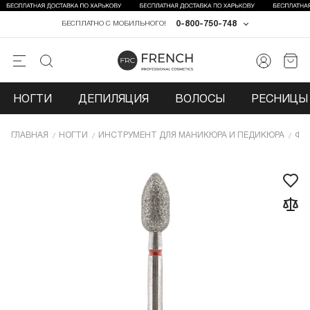
0-800-750-748
БЕСПЛАТНО С МОБИЛЬНОГО!
НОГТИ
ДЕПИЛЯЦИЯ
ВОЛОСЫ
РЕСНИЦЫ 
ГЛАВНАЯ
НОГТИ
ИНCТРУМЕНТ ДЛЯ МАНИКЮРА И ПЕДИКЮРА
ФР