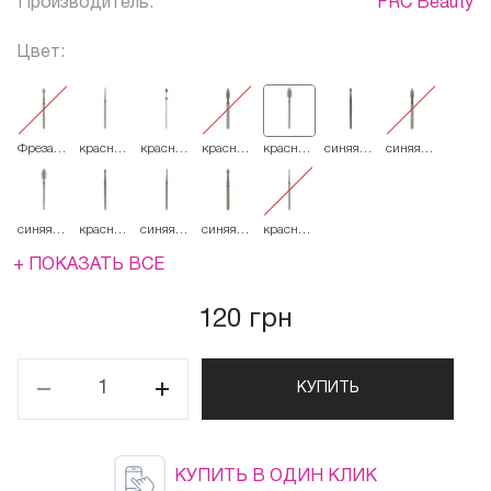
Производитель:
FRC Beauty
Цвет:
Фреза
красная
красная
красная
красная
синяя
синяя
French
514.012
514.021
514.031
514.045
524.021
524.031
Алмазная
Пламя
243
синяя
красная
синяя
синяя
красная
524.045
514.023
524.012
524.023
514.014
+ ПОКАЗАТЬ ВСЕ
120 грн
КУПИТЬ
КУПИТЬ В ОДИН КЛИК