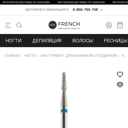
0-800-750-748
БЕСПЛАТНО С МОБИЛЬНОГО!
НОГТИ
ДЕПИЛЯЦИЯ
ВОЛОСЫ
РЕСНИЦЫ 
ГЛАВНАЯ
НОГТИ
ИНCТРУМЕНТ ДЛЯ МАНИКЮРА И ПЕДИКЮРА
ФР