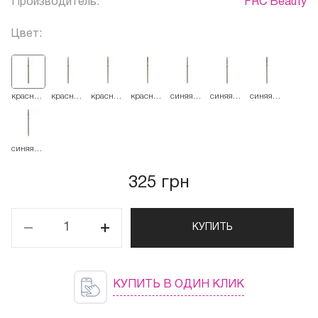
Производитель:
FRC Beauty
Цвет:
красная
красная
красная
красная
синяя
синяя
синяя
514.018
514.021
514.023
514.025
524.018
524.021
524.023
синяя
524.025
325 грн
КУПИТЬ
КУПИТЬ В ОДИН КЛИК