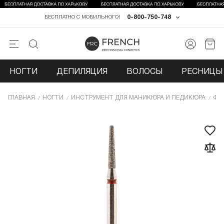
0-800-750-748
БЕСПЛАТНО С МОБИЛЬНОГО!
НОГТИ
ДЕПИЛЯЦИЯ
ВОЛОСЫ
РЕСНИЦЫ 
ГЛАВНАЯ
НОГТИ
ИНCТРУМЕНТ ДЛЯ МАНИКЮРА И ПЕДИКЮРА
ФР