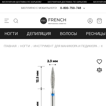
0-800-750-748
БЕСПЛАТНО С МОБИЛЬНОГО!
НОГТИ
ДЕПИЛЯЦИЯ
ВОЛОСЫ
РЕСНИЦЫ 
ГЛАВНАЯ
НОГТИ
ИНCТРУМЕНТ ДЛЯ МАНИКЮРА И ПЕДИКЮРА
ФР