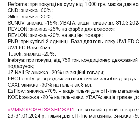
Reforma
: при покупці на суму від 1 000 грн. маска для 
CND
: знижка -50%;
Siller
: знижка -30%;
SUNUV
: знижка -15%. УВАГА: акція триває до 31.03.2024
REVLON
: знижка -25% на фарби для волосся;
REVLON
: знижка -20% на акційні товари;
PNB
: при купівлі 2 одиниць База для гель-лаку UV/LED
UV/LED Base 4 мл
Touch
: знижка -20%;
Inebrya
: при покупці від 750 грн. кондиціонер двофазний
подарунок;
JZ NAILS
: знижка -20% на акційні товари;
FRC beauty
: розпродаж антисептичних засобів для рук, 
OXXI
: знижка -30% на гель-лак 8 мл;
EzFlow: знижка -70% – акція тільки для off-line магазині
KODI
: знижка -20% на гель-лаки. УВАГА: акція триває до
«МММОРОЗНІ ЗЗЗНИЖКИ»
: на кожний третій товар в
23-31.01.2024 р. тільки для off-line магазинів. Знижка