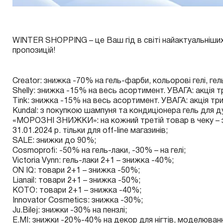
WINTER SHOPPING – це Ваш гід в світі найактуальніших 
пропозицій!
Creator: знижка -70% на гель-фарби, кольорові гелі, гел
Shelly
: знижка -15% на весь асортимент. УВАГА: акція тр
Tink
: знижка -15% на весь асортимент. УВАГА: акція три
Kundal
: з покупкою шампуня та кондиціонера гель для 
«МОРОЗНІ ЗНИЖКИ»: на кожний третій товар в чеку – зн
31.01.2024 р. тільки для off-line магазинів;
SALE
: знижки до 90%;
Cosmoprofі
: -50% на гель-лаки, -30% – на гелі;
Victoria Vynn
: гель-лаки 2+1 – знижка -40%;
ON IQ
: товари 2+1 – знижка -50%;
Lianail
: товари 2+1 – знижка -50%;
KOTO
: товари 2+1 – знижка -40%;
Innovator Cosmetics
: знижка -30%;
Ju.Bilej
: знижки -30% на пензлі;
E.MI: знижки -20%-40% на
декор для нігтів
,
моделюван