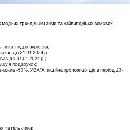
модних трендів цієї зими та найвигідніших зимових
ь-лаки, пудри акрилові;
иває до 31.01.2024 р.;
ває до 31.01.2024 р.;
душу в подарунок;
ижка -50%. УВАГА: акційна пропозиція діє в період 23-
ня
та
гель-лаки
;