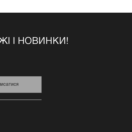
І І НОВИНКИ!
писатися