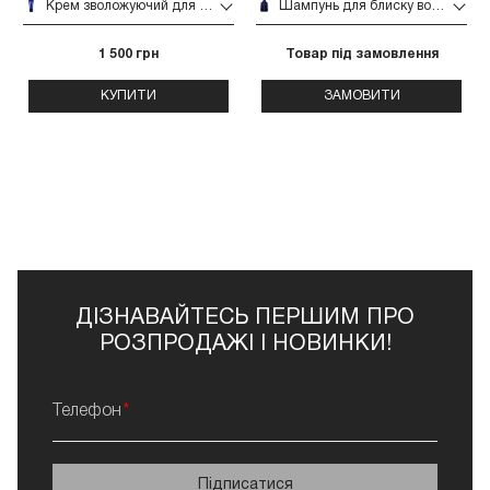
Крем зволожуючий для блиску волосся Oribe Supershine Moisturizing Cream 50 мл
Шампунь для блиску волосся Oribe Supershine Hydrating Shampoo 75 мл
1 500 грн
Товар під замовлення
КУПИТИ
ЗАМОВИТИ
ДІЗНАВАЙТЕСЬ ПЕРШИМ ПРО
РОЗПРОДАЖІ І НОВИНКИ!
Телефон
Підписатися