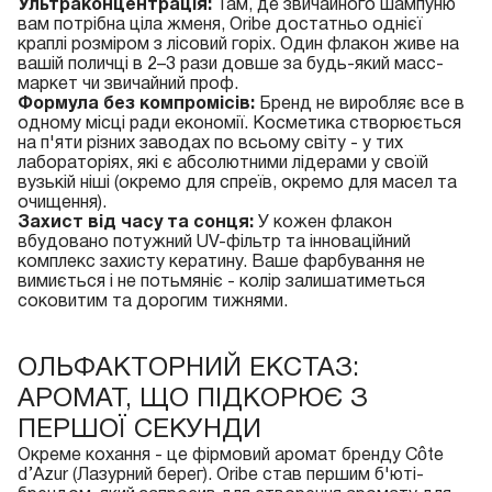
Ультраконцентрація:
Там, де звичайного шампуню
вам потрібна ціла жменя, Oribe достатньо однієї
краплі розміром з лісовий горіх. Один флакон живе на
вашій поличці в 2–3 рази довше за будь-який масс-
маркет чи звичайний проф.
Формула без компромісів:
Бренд не виробляє все в
одному місці ради економії. Косметика створюється
на п'яти різних заводах по всьому світу - у тих
лабораторіях, які є абсолютними лідерами у своїй
вузькій ніші (окремо для спреїв, окремо для масел та
очищення).
Захист від часу та сонця:
У кожен флакон
вбудовано потужний UV-фільтр та інноваційний
комплекс захисту кератину. Ваше фарбування не
вимиється і не потьмяніє - колір залишатиметься
соковитим та дорогим тижнями.
ОЛЬФАКТОРНИЙ ЕКСТАЗ:
АРОМАТ, ЩО ПІДКОРЮЄ З
ПЕРШОЇ СЕКУНДИ
Окреме кохання - це фірмовий аромат бренду Côte
d’Azur (Лазурний берег). Oribe став першим б'юті-