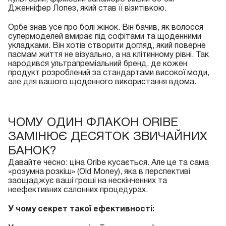
Дженніфер Лопез, який став її візитівкою.
Орбе знав усе про болі жінок. Він бачив, як волосся
супермоделей вмирає під софітами та щоденними
укладками. Він хотів створити догляд, який поверне
пасмам життя не візуально, а на клітинному рівні. Так
народився ультрапреміальний бренд, де кожен
продукт розроблений за стандартами високої моди,
але для вашого щоденного використання вдома.
ЧОМУ ОДИН ФЛАКОН ORIBE
ЗАМІНЮЄ ДЕСЯТОК ЗВИЧАЙНИХ
БАНОК?
Давайте чесно: ціна Oribe кусається. Але це та сама
«розумна розкіш» (Old Money), яка в перспективі
заощаджує ваші гроші на нескінченних та
неефективних салонних процедурах.
У чому секрет такої ефективності: