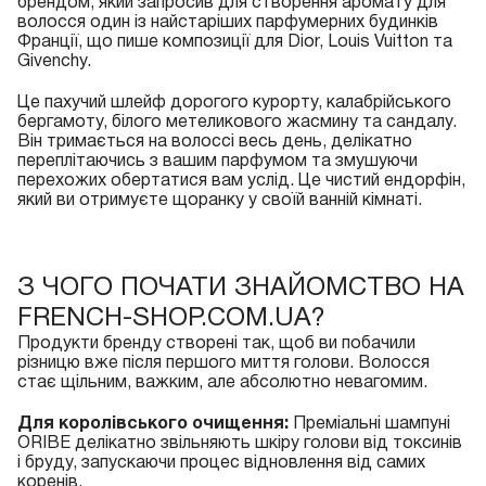
брендом, який запросив для створення аромату для
волосся один із найстаріших парфумерних будинків
Франції, що пише композиції для Dior, Louis Vuitton та
Givenchy.
Це пахучий шлейф дорогого курорту, калабрійського
бергамоту, білого метеликового жасмину та сандалу.
Він тримається на волоссі весь день, делікатно
переплітаючись з вашим парфумом та змушуючи
перехожих обертатися вам услід. Це чистий ендорфін,
який ви отримуєте щоранку у своїй ванній кімнаті.
З ЧОГО ПОЧАТИ ЗНАЙОМСТВО НА
FRENCH-SHOP.COM.UA?
Продукти бренду створені так, щоб ви побачили
різницю вже після першого миття голови. Волосся
стає щільним, важким, але абсолютно невагомим.
Для королівського очищення:
Преміальні
шампуні
ORIBE
делікатно звільняють шкіру голови від токсинів
і бруду, запускаючи процес відновлення від самих
коренів.