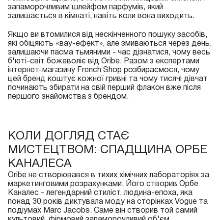
запаморочливим шлейфом парфумів, який
залишається в кімнаті, навіть коли вона виходить.
Якщо ви втомилися від нескінченного пошуку засобів,
які обіцяють «вау-ефект», але змиваються через день,
залишаючи пасма тьмяними - час дізнатися, чому весь
б'юті-світ божеволіє від Oribe. Разом з експертами
інтернет-магазину French Shop розбираємося, чому
цей бренд коштує кожної гривні та чому тисячі дівчат
починають збирати на свій перший флакон вже після
першого знайомства з брендом.
КОЛИ ДОГЛЯД СТАЄ
МИСТЕЦТВОМ: СПАДЩИНА ОРБЕ
КАНАЛЕСА
Oribe не створювався в тихих хімічних лабораторіях за
маркетинговими розрахунками. Його створив Орбе
Каналес - легендарний стиліст, людина-епоха, яка
понад 30 років диктувала моду на сторінках Vogue та
подіумах Marc Jacobs. Саме він створив той самий
культовий, фірмовий запаморочливий об'єм