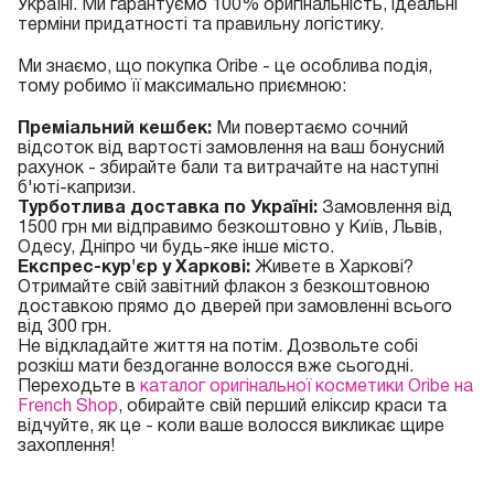
Україні. Ми гарантуємо 100% оригінальність, ідеальні
терміни придатності та правильну логістику.
Ми знаємо, що покупка Oribe - це особлива подія,
тому робимо її максимально приємною:
Преміальний кешбек:
Ми повертаємо сочний
відсоток від вартості замовлення на ваш бонусний
рахунок - збирайте бали та витрачайте на наступні
б'юті-капризи.
Турботлива доставка по Україні:
Замовлення від
1500 грн ми відправимо безкоштовно у Київ, Львів,
Одесу, Дніпро чи будь-яке інше місто.
Експрес-кур'єр у Харкові:
Живете в Харкові?
Отримайте свій завітний флакон з безкоштовною
доставкою прямо до дверей при замовленні всього
від 300 грн.
Не відкладайте життя на потім. Дозвольте собі
розкіш мати бездоганне волосся вже сьогодні.
Переходьте в
каталог оригінальної косметики Oribe на
French Shop
, обирайте свій перший еліксир краси та
відчуйте, як це - коли ваше волосся викликає щире
захоплення!