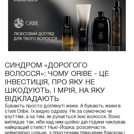
СИНДРОМ «ДОРОГОГО
ВОЛОССЯ»: ЧОМУ ORIBE - ЦЕ
ІНВЕСТИЦІЯ, ПРО ЯКУ НЕ
ШКОДУЮТЬ, І МРІЯ, НА ЯКУ
ВІДКЛАДАЮТЬ
Бувають просто доглянуті жінки. А бувають жінки в
стилі Oribe. Їх видно одразу. Не за сумочкою чи
взуттям, а за тим, як рухається їхнє волосся. Воно
виглядає так, ніби над ним щойно дві години чаклував
найкращий стиліст Нью-Йорка: розсипчасте,
неймовірно щільне, з гіпнотичним глянцевим блиском і