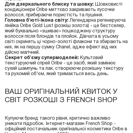
Для дзеркального блиску та шовку:
Шовковисті
кондиціонери Oribe
миттєво закривають лусочки
волосся, прибираючи пористість та пушіння.
Головна б'юті-ікона світу:
Легендарна
регенеруюча
лінійка Oribe Gold Lust (розкіш золота)
- це бестселер,
який буквально «зшиває» пошкоджену структуру
волосся після блондів та плойок. Дівчата в усьому
світі скринять ці чорно-золоті флакони та збирають на
них, як на першу сумку Chanel, адже ефект від них
дійсно магічний.
Секрет об'єму супермоделей:
Культовий
текстуруючий спрей Oribe
- це засіб, який замінює
сухий шампунь та лак, створюючи розкішну текстуру
та рухомий об'єм, який тримається весь день.
ВАШ ОРИГІНАЛЬНИЙ КВИТОК У
СВІТ РОЗКОШІ З FRENCH SHOP
Купуючи бренд такого рівня, критично важливо
уникати підробок. Інтернет-магазин French Shop -
офіційний постачальник оригінальної косметики Oribe в