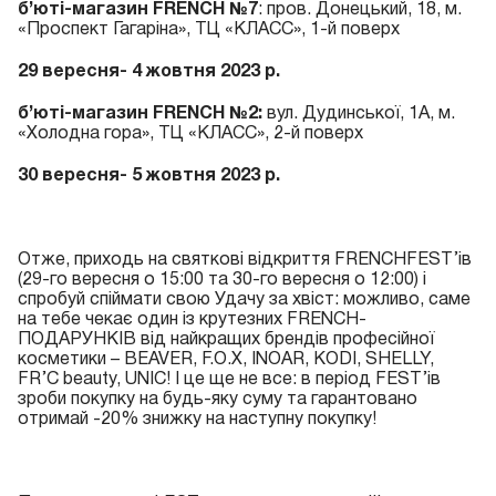
б’юті-магазин FRENCH №7
: пров. Донецький, 18, м.
«Проспект Гагаріна», ТЦ «КЛАСС», 1-й поверх
29 вересня- 4 жовтня 2023 р.
б’юті-магазин FRENCH №2:
вул. Дудинської, 1А, м.
«Холодна гора», ТЦ «КЛАСС», 2-й поверх
30 вересня- 5 жовтня 2023 р.
Отже, приходь на святкові відкриття FRENCHFEST’ів
(29-го вересня о 15:00 та 30-го вересня о 12:00) і
спробуй спіймати свою Удачу за хвіст: можливо, саме
на тебе чекає один із крутезних FRENCH-
ПОДАРУНКІВ від найкращих брендів професійної
косметики – BEAVER, F.O.X, INOAR, KODI, SHELLY,
FR’C beauty, UNIC! І це ще не все: в період FEST’ів
зроби покупку на будь-яку суму та гарантовано
отримай -20% знижку на наступну покупку!