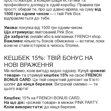
просто набори, а концентрація естетики та
професійного догляду в одній коробці. Правила гри
прості: обирай те, про що давно мріяла, на суму
від
1500 грн одним чеком
— і твій Pink Box
відправляється до тебе.
Умова:
покупка від 1500 грн одним чеком.
Що отримуєш:
лімітований Pink Box.
Де забрати:
онлайн або в магазинах FRENCH shop.
Важливо:
кількість боксів обмежена — встигни, поки
вони не стали історією в чиїхось Stories.
КЕШБЕК 15%: ТВІЙ БОНУС НА
НОВІ ВРАЖЕННЯ
Ми любимо, коли вигоду видно одразу. Купуй
«рожеві
товари»
та отримуй
кешбек 15%
на свою
FRENCH
BONUS CARD
. Це твій секретний депозит на б’юті-
шопінг
до кінця березня
. Витрачай сміливо — ти
цього варта!
Кешбек:
15% на FRENCH BONUS CARD.
На що діє:
«рожеві товари» в межах PINK PARTY.
Коли використати:
до кінця березня.