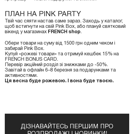
ПЛАН НА PINK PARTY
Твій час сяяти настав саме зараз. Заходь у каталог,
щоб встигнути на свій Pink Box, або плануй святковий
вікенд у магазинах
FRENCH shop
.
Обери товари на суму від 1500 грн одним чеком і
забирай Pink Box.
Купуй «рожеві товари» та отримуй кешбек 15% на
FRENCH BONUS CARD.
Перевір акційний розділ зі знижками до -50%.
Завітай в офлайн 6–8 березня за подарунками та
активностями.
Ця весна буде рожевою. І вона буде твоєю.
ДІЗНАВАЙТЕСЬ ПЕРШИМ ПРО
РОЗПРОДАЖІ І НОВИНКИ!