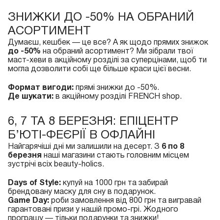
ЗНИЖКИ ДО -50% НА ОБРАНИЙ
АСОРТИМЕНТ
Думаєш, кешбек — це все? А як щодо прямих знижок
до -50%
на обраний асортимент? Ми зібрали твої
маст-хеви в акційному розділі за суперцінами, щоб ти
могла дозволити собі ще більше краси цієї весни.
Формат вигоди:
прямі знижки до -50%.
Де шукати:
в акційному розділі FRENCH shop.
6, 7 ТА 8 БЕРЕЗНЯ: ЕПІЦЕНТР
Б’ЮТІ-ФЕЄРІЇ В ОФЛАЙНІ
Найгарячіші дні ми залишили на десерт. З
6 по 8
березня
наші магазини стають головним місцем
зустрічі всіх beauty-holics.
Days of Style:
купуй на 1000 грн та забирай
брендовану маску для сну в подарунок.
Game Day:
роби замовлення від 800 грн та вигравай
гарантовані призи у нашій промо-грі. Жодного
програшу — тільки подарунки та знижки!