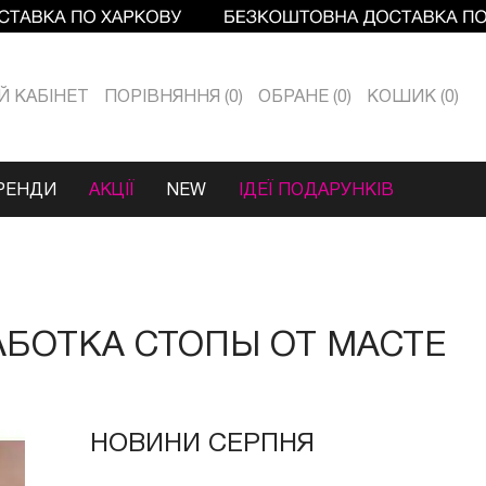
Й КАБIНЕТ
ПОРІВНЯННЯ
0
ОБРАНЕ
0
КОШИК
0
РЕНДИ
АКЦІЇ
NEW
ІДЕЇ ПОДАРУНКІВ
АБОТКА СТОПЫ ОТ МАСТЕ
НОВИНИ СЕРПНЯ