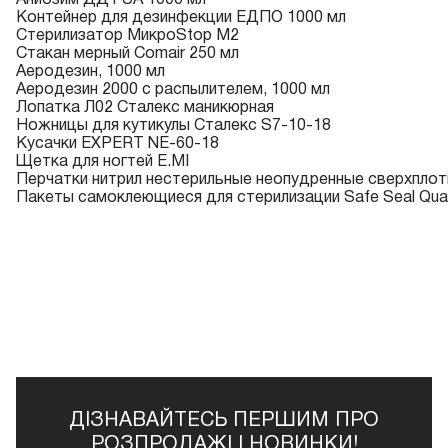
Контейнер для дезинфекции ЕДПО 1000 мл
Стерилизатор
МикроStop М2
Стакан мерный
Comair 250 мл
Аеродезин, 1000 мл
Аеродезин 2000 с распылителем
, 1000 мл
Лопатка Л02 Сталекс
маникюрная
Ножницы для кутикулы
Сталекс S7-10-18
Кусачки
EXPERT NE-60-18
Щетка для ногтей
E.MI
Перчатки нитрил нестерильные неопудренные сверхпло
Пакеты самоклеющиеся для стерилизации
Safe Seal Qua
ДІЗНАВАЙТЕСЬ ПЕРШИМ ПРО
РОЗПРОДАЖІ І НОВИНКИ!