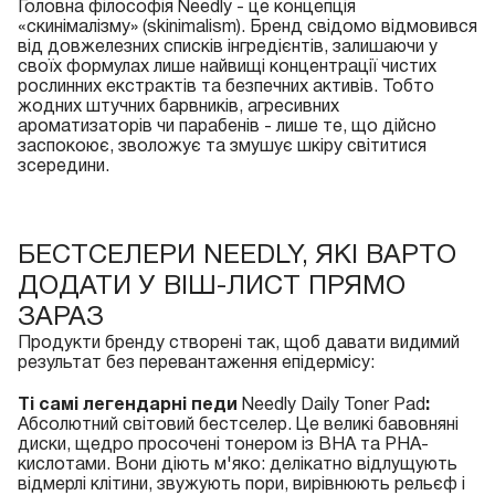
Головна філософія Needly - це концепція
«скинімалізму» (skinimalism). Бренд свідомо відмовився
від довжелезних списків інгредієнтів, залишаючи у
своїх формулах лише найвищі концентрації чистих
рослинних екстрактів та безпечних активів. Тобто
жодних штучних барвників, агресивних
ароматизаторів чи парабенів - лише те, що дійсно
заспокоює, зволожує та змушує шкіру світитися
зсередини.
БЕСТСЕЛЕРИ NEEDLY, ЯКІ ВАРТО
ДОДАТИ У ВІШ-ЛИСТ ПРЯМО
ЗАРАЗ
Продукти бренду створені так, щоб давати видимий
результат без перевантаження епідермісу:
Ті самі легендарні педи
Needly Daily Toner Pad
:
Абсолютний світовий бестселер. Це великі бавовняні
диски, щедро просочені тонером із BHA та PHA-
кислотами. Вони діють м'яко: делікатно відлущують
відмерлі клітини, звужують пори, вирівнюють рельєф і