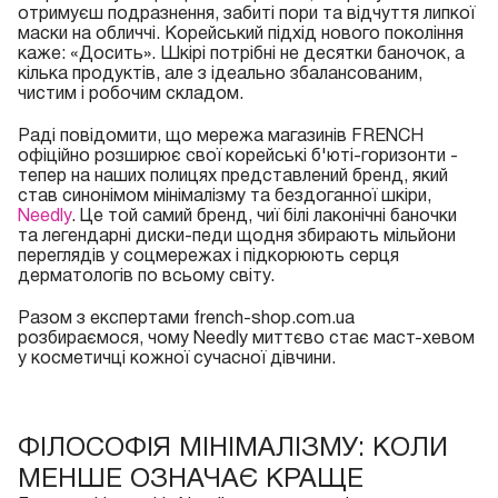
отримуєш подразнення, забиті пори та відчуття липкої
маски на обличчі. Корейський підхід нового покоління
каже: «Досить». Шкірі потрібні не десятки баночок, а
кілька продуктів, але з ідеально збалансованим,
чистим і робочим складом.
Раді повідомити, що мережа магазинів FRENCH
офіційно розширює свої корейські б'юті-горизонти -
тепер на наших полицях представлений бренд, який
став синонімом мінімалізму та бездоганної шкіри,
Needly
. Це той самий бренд, чиї білі лаконічні баночки
та легендарні диски-педи щодня збирають мільйони
переглядів у соцмережах і підкорюють серця
дерматологів по всьому світу.
Разом з експертами french-shop.com.ua
розбираємося, чому Needly миттєво стає маст-хевом
у косметичці кожної сучасної дівчини.
ФІЛОСОФІЯ МІНІМАЛІЗМУ: КОЛИ
МЕНШЕ ОЗНАЧАЄ КРАЩЕ