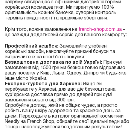
напряму співпрацює з офіційними дистриб'юторами
корейської космецевтики. Ми гарантуємо 100%
оригінальність кожної баночки, суворий контроль
термінів придатності та правильне зберігання.
Крім того, кожне замовлення на
french-shop.com.ua
-
це завжди додатковий сервіс для вашого комфорту:
Професійний кешбек:
Замовляйте улюблені
корейські засоби, накопичуйте приємні бонуси та
витрачайте їх на нові б'юті-покупки.
Безкоштовна доставка по всій Україні:
При сумі
замовлення від 1500 грн ми безкоштовно відправимо
вашу посилку у Київ, Львів, Одесу, Дніпро чи будь-яке
інше місто України.
Експрес-турбота для Харкова:
Якщо ви
перебуваєте у Харкові, для вас діє безкоштовна
кур'єрська доставка прямо до дверей при сумі
замовлення всього від 300 грн.
Спробуйте догляд, який не обіцяє чудес, а просто
робить вашу шкіру здоровою та красивою день за
днем. Переходьте в каталог оригінальної косметики
Needly на French Shop, обирайте свої ідеальні педи або
тонер і насолоджуйтеся бездоганним результатом!