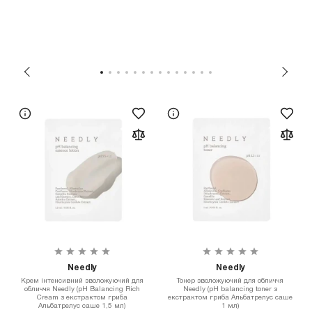
Needly
Needly
Крем інтенсивний зволожуючий для
Тонер зволожуючий для обличчя
обличчя Needly (pH Balancing Rich
Needly (pH balancing toner з
Cream з екстрактом гриба
екстрактом гриба Альбатрелус саше
Альбатрелус саше 1,5 мл)
1 мл)