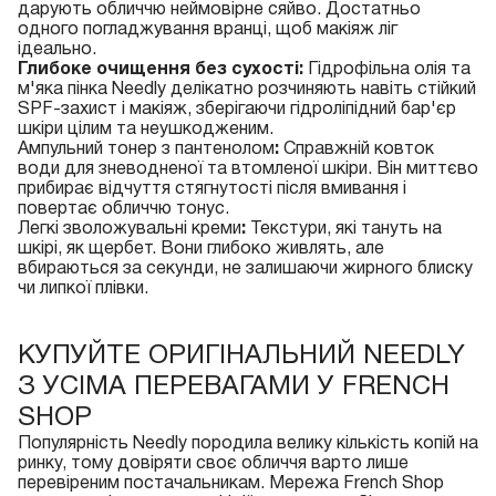
дарують обличчю неймовірне сяйво. Достатньо
одного погладжування вранці, щоб макіяж ліг
ідеально.
Глибоке очищення без сухості:
Гідрофільна олія
та
м'яка пінка
Needly делікатно розчиняють навіть стійкий
SPF-захист і макіяж, зберігаючи гідроліпідний бар'єр
шкіри цілим та неушкодженим.
Ампульний тонер з пантенолом
:
Справжній ковток
води для зневодненої та втомленої шкіри. Він миттєво
прибирає відчуття стягнутості після вмивання і
повертає обличчю тонус.
Легкі зволожувальні креми
:
Текстури, які тануть на
шкірі, як щербет. Вони глибоко живлять, але
вбираються за секунди, не залишаючи жирного блиску
чи липкої плівки.
КУПУЙТЕ ОРИГІНАЛЬНИЙ NEEDLY
З УСІМА ПЕРЕВАГАМИ У FRENCH
SHOP
Популярність Needly породила велику кількість копій на
ринку, тому довіряти своє обличчя варто лише
перевіреним постачальникам. Мережа French Shop