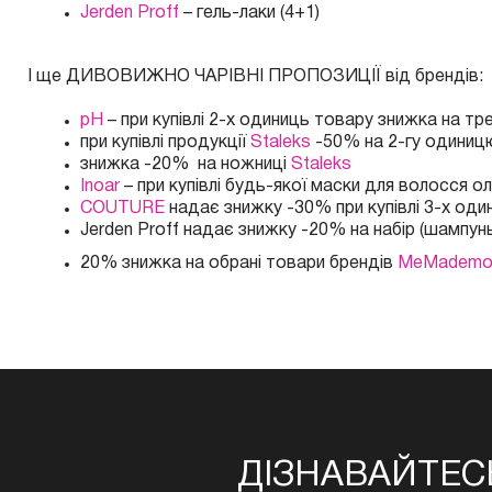
Jerden Proff
– гель-лаки (4+1)
І ще ДИВОВИЖНО ЧАРІВНІ ПРОПОЗИЦІЇ від брендів:
pH
– при купівлі 2-х одиниць товару знижка на тр
при купівлі продукції
Staleks
-50% на 2-гу одиницю
знижка -20% на ножниці
Staleks
Inoar
– при купівлі будь-якої маски для волосся о
COUTURE
надає знижку -30% при купівлі 3-х оди
Jerden Proff надає знижку -20% на набір (шампу
20% знижка на обрані товари брендів
MeMademoi
ДІЗНАВАЙТЕС