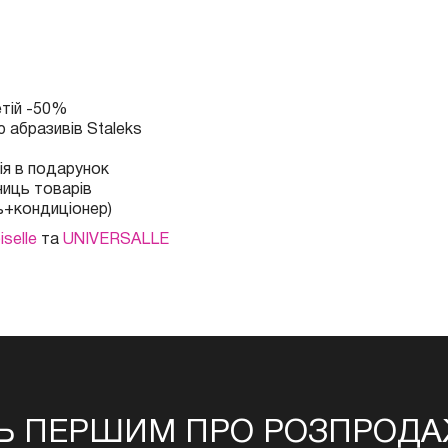
етій -50%
 абразивів Staleks
лія в подарунок
ниць товарів
нь+кондиціонер)
selle
та
UNIVERSALLE
Ь ПЕРШИМ ПРО РОЗПРОДАЖ