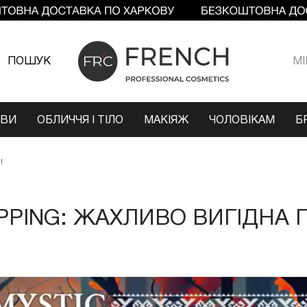
ПОШУК
МI
ОВИ
ОБЛИЧЧЯ І ТІЛО
МАКІЯЖ
ЧОЛОВІКАМ
Б
!
PPING: ЖАХЛИВО ВИГІДНА 