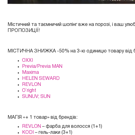
Містичний та таємничий шопінг вже на порозі, і ваш 
ПРОПОЗИЦІЇ!
МІСТИЧНА ЗНИЖКА -50% на 3-ю одиницю товару від б
OXXI
Previa/Previa MAN
Maxima
HELEN SEWARD
REVLON
O`right
SUNUV; SUN
МАГІЯ «+ 1 товар» від брендів:
REVLON
– фарба для волосся (1+1)
KODI
– гель-лаки (3+1)