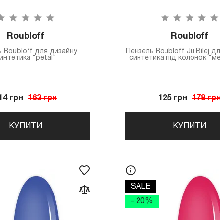
Roubloff
Roubloff
 Roubloff для дизайну
Пензель Roubloff Ju.Bilej д
интетика "petal"
синтетика під колонок "м
14 грн
163 грн
125 грн
178 гр
КУПИТИ
КУПИТИ
SALE
- 20%