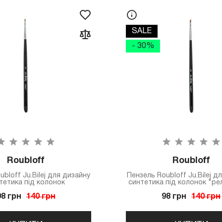
SALE
- 30%
Roubloff
Roubloff
bloff Ju.Bilej для дизайну
Пензель Roubloff Ju.Bilej д
тетика під колонок
синтетика під колонок "р
98 грн
140 грн
98 грн
140 грн