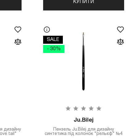
КУПИТИ
SALE
- 30%
Ju.Bilej
ля дизайну
Пензель Ju.Bilej для дизайну
ve tail"
синтетика під колонок "рельєф" №4