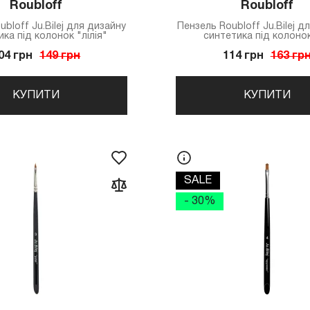
Roubloff
Roubloff
bloff Ju.Bilej для дизайну
Пензель Roubloff Ju.Bilej д
ка під колонок "лілія"
синтетика під колоно
04 грн
149 грн
114 грн
163 гр
КУПИТИ
КУПИТИ
SALE
- 30%