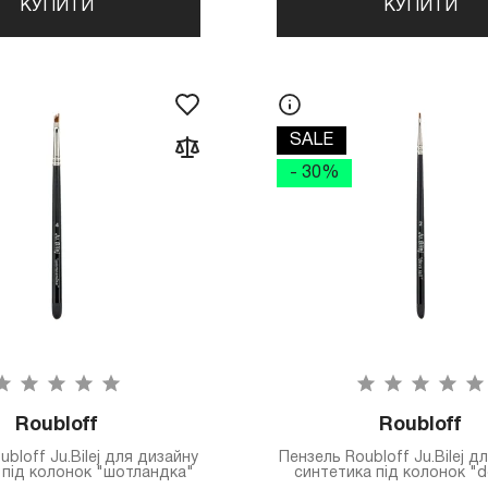
КУПИТИ
КУПИТИ
SALE
- 30%
Roubloff
Roubloff
bloff Ju.Bilej для дизайну
Пензель Roubloff Ju.Bilej д
 під колонок "шотландка"
синтетика під колонок "do