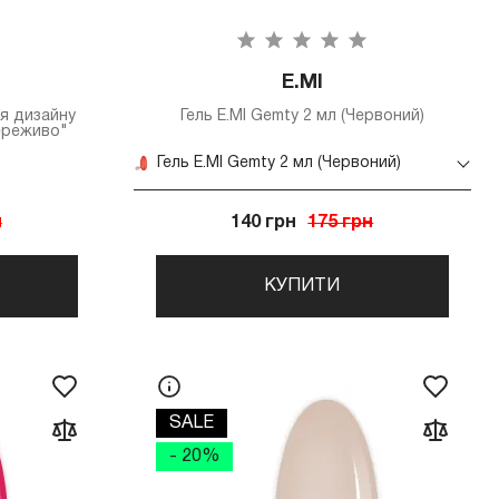
E.MI
ля дизайну
Гель E.MI Gemty 2 мл (Червоний)
ереживо"
Гель E.MI Gemty 2 мл (Червоний)
н
140 грн
175 грн
КУПИТИ
SALE
- 20%