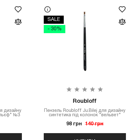
SALE
- 30%
Roubloff
ля дизайну
Пензель Roubloff Ju.Bilej для дизайну
ельєф" №3
синтетика під колонок "вельвет"
98 грн
140 грн