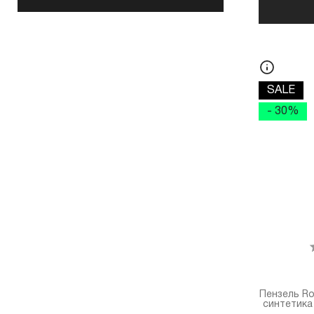
SALE
- 30%
Пензель Rou
синтетика