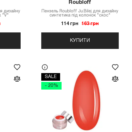
Roubloff
ля дизайну
Пензель Roubloff Ju.Bilej для дизайну
к "V"
синтетика під колонок "скос"
н
114 грн
163 грн
КУПИТИ
SALE
- 20%