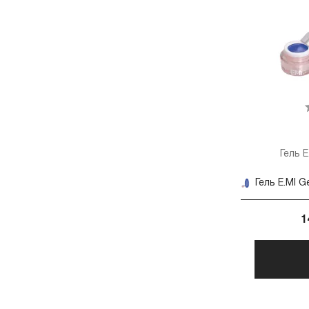
Гель E
Гель E.MI G
1