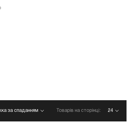
ю
ка за спаданням
Товарів на сторінці:
24