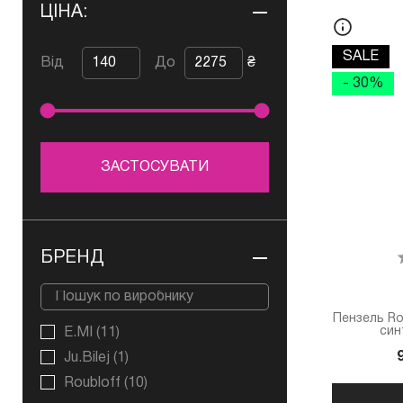
ЦІНА:
SALE
Від
До
₴
- 30%
ЗАСТОСУВАТИ
БРЕНД
Пензель Rou
син
E.MI
(11)
Ju.Bilej
(1)
Roubloff
(10)