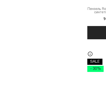
Пензель Rou
синтети
1
SALE
- 30%