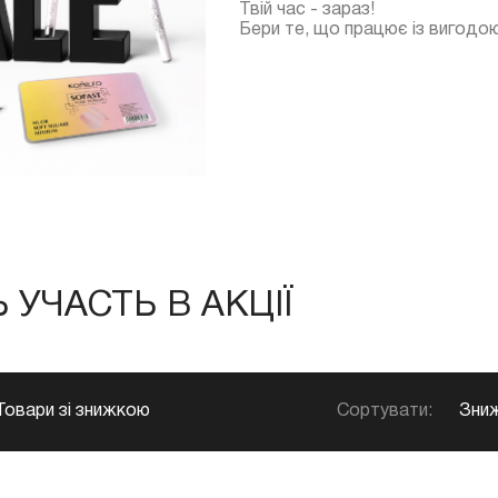
Твій час - зараз!
Бери те, що працює із вигодо
УЧАСТЬ В АКЦІЇ
Сортувати:
Зниж
Товари зі знижкою