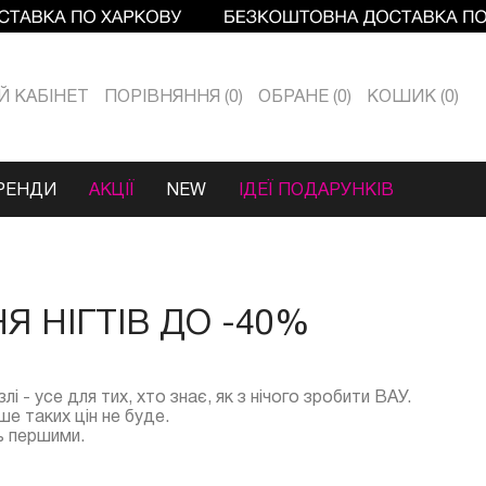
Й КАБIНЕТ
ПОРІВНЯННЯ
0
ОБРАНЕ
0
КОШИК
0
РЕНДИ
АКЦІЇ
NEW
ІДЕЇ ПОДАРУНКІВ
 НІГТІВ ДО -40%
нзлі - усе для тих, хто знає, як з нічого зробити ВАУ.
ше таких цін не буде.
ть першими.