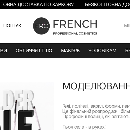
ПОШУК
МI
ОВИ
ОБЛИЧЧЯ І ТІЛО
МАКІЯЖ
ЧОЛОВІКАМ
Б
МОДЕЛЮВАННЯ
Гелі, полігелі, акрил, форми, пе
Це фінальний розпродаж і біль
Професійні позиції, які злітаю
Твоя сила - в руках!