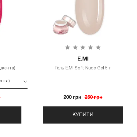
E.MI
джента)
Гель E.MI Soft Nude Gel 5 г
ента)
н
200 грн
250 грн
КУПИТИ