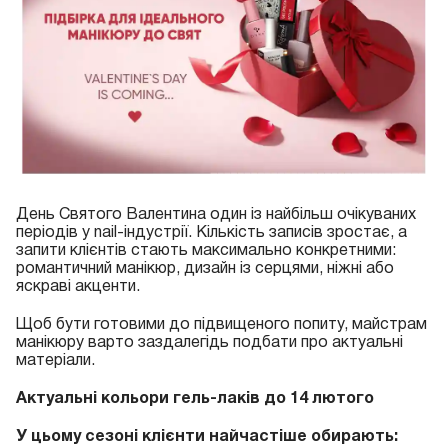
День Святого Валентина один із найбільш очікуваних
періодів у nail-індустрії. Кількість записів зростає, а
запити клієнтів стають максимально конкретними:
романтичний манікюр, дизайн із серцями, ніжні або
яскраві акценти.
Щоб бути готовими до підвищеного попиту, майстрам
манікюру варто заздалегідь подбати про актуальні
матеріали.
Актуальні кольори гель-лаків до 14 лютого
У цьому сезоні клієнти найчастіше обирають: