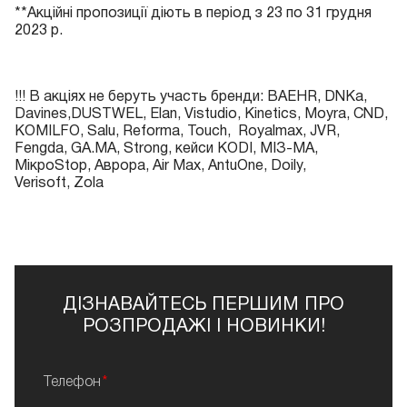
**Акційні пропозиції діють в період з 23 по 31 грудня
2023 р.
!!! В акціях не беруть участь бренди: BAEHR, DNKa,
Davines,DUSTWEL, Elan, Vistudio, Kinetics, Moyra, CND,
KOMILFO, Salu, Reforma, Touch, Royalmax, JVR,
Fengda, GA.MA, Strong, кейси KODI, МІЗ-МА,
МікроStop, Аврора, Air Max, AntuOne, Doily,
Verisoft, Zola
ДІЗНАВАЙТЕСЬ ПЕРШИМ ПРО
РОЗПРОДАЖІ І НОВИНКИ!
Телефон