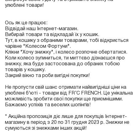
улюблені товари!
Ось як це працює:
Відвідай наш Інтернет-магазин.
Вибирай товари та відкладай їх у кошик.
Тут, в кошику з обраними товарами, тобі відкриється
чарівне "Колесом Фортуни".
Клікни "Хочу знижку", і колесо розпочне обертатися.
Коли колесо зупиниться, ти миттєво дізнаєшся про
знижку, яка буде застосована до обраних тобою
товарів у кошику.
Закрий вікно та роби вигідні покупки!
Не пропусти свій шанс отримати найвигідніші ціни на
улюблені б'юті - товари від FR’C FRENCH. Це унікальна
можливість зробити свої покупки ще приємнішими.
Бажаємо успіхів та веселих шопінгів!
* Акційна пропозиція діє лише для покупців Інтернет-
магазину в період з 20 по 31 грудня 2023 р. Знижки не
сумуються зі знижками інших акцій!