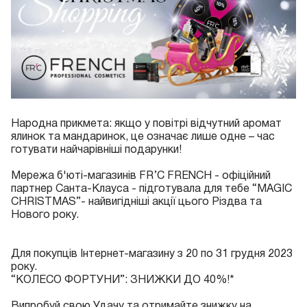
Народна прикмета: якщо у повітрі відчутний аромат
ялинок та мандаринок, це означає лише одне – час
готувати найчарівніші подарунки!
Мережа б'юті-магазинів FR’C FRENCH - офіційний
партнер Санта-Клауса - підготувала для тебе “MAGIC
CHRISTMAS”- найвигідніші акції цього Різдва та
Нового року.
Для покупців Інтернет-магазину з 20 по 31 грудня 2023
року.
“КОЛЕСО ФОРТУНИ”: ЗНИЖКИ ДО 40%!*
Випробуй свою Удачу та отримайте знижку на