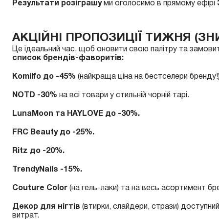
Результати розіграшу
ми оголосимо в прямому ефірі
АКЦІЙНІ ПРОПОЗИЦІЇ ТИЖНЯ (ЗН
Це ідеальний час, щоб оновити свою палітру та замовит
список брендів-фаворитів:
Komilfo до -45%
(найкраща ціна на бестселери бренду!
NOTD -30%
на всі товари у стильній чорній тарі.
LunaMoon та HAYLOVE до -30%.
FRC Beauty до -25%.
Ritz до -20%.
TrendyNails -15%.
Couture Color
(на гель-лаки) та на весь асортимент бр
Декор для нігтів
(втирки, слайдери, стрази) доступни
витрат.