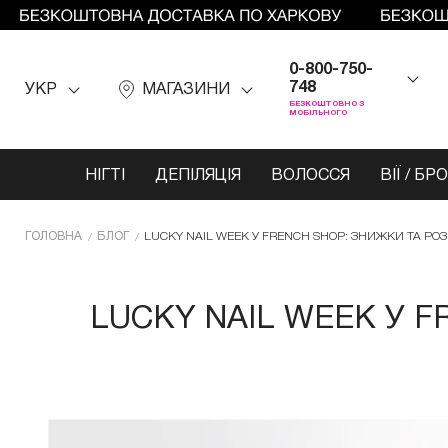
0-800-750-
748
УКР
МАГАЗИНИ
БЕЗКОШТОВНО З
МОБІЛЬНОГО
НІГТІ
ДЕПІЛЯЦІЯ
ВОЛОССЯ
ВІЇ / БР
ГОЛОВНА
БЛОГ
LUCKY NAIL WEEK У FRENCH SHOP: ЗНИЖКИ ТА РОЗІ
LUCKY NAIL WEEK У F