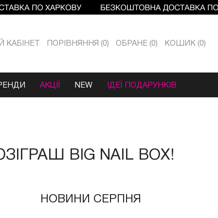
Й КАБIНЕТ
ПОРІВНЯННЯ
0
ОБРАНЕ
0
КОШИК
0
РЕНДИ
АКЦІЇ
NEW
ІДЕЇ ПОДАРУНКІВ
ЗІГРАШ BIG NAIL BOX!
НОВИНИ СЕРПНЯ