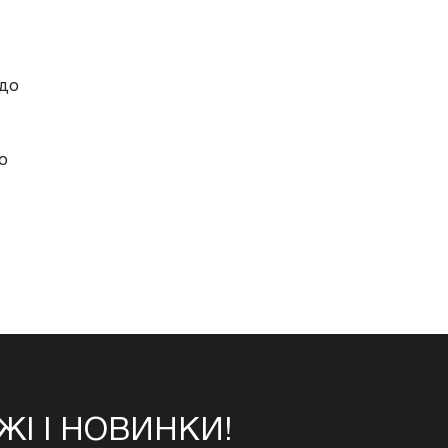
 до
до
І І НОВИНКИ!