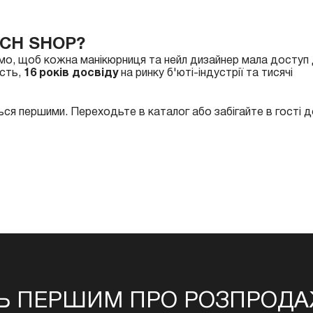
CH SHOP?
емо, щоб кожна манікюрниця та нейл дизайнер мала доступ
ість,
16 років досвіду
на ринку б'юті-індустрії та тисячі
ься першими. Переходьте в каталог або забігайте в гості 
Ь ПЕРШИМ ПРО РОЗПРОДАЖ