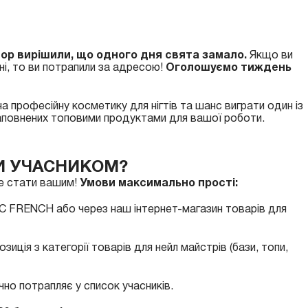
op вирішили, що одного дня свята замало.
Якщо ви
ні, то ви потрапили за адресою!
Оголошуємо тиждень
а професійну косметику для нігтів та шанс виграти один із
наповнених топовими продуктами для вашої роботи.
ТИ УЧАСНИКОМ?
оже стати вашим!
Умови максимально прості:
RC FRENCH або через наш інтернет-магазин товарів для
иція з категорії товарів для нейл майстрів (бази, топи,
но потрапляє у список учасників.