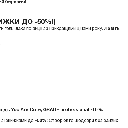
30 березня!
ИЖКИ ДО -50%!)
и гель-лаки по акції за найкращими цінами року.
Ловіть
)
ендів
You Are Cute, GRADE professional -10%.
й зі знижками до
-50%!
Створюйте шедеври без зайвих