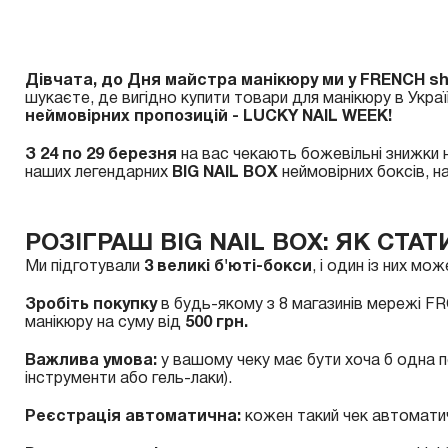
Дівчата, до Дня майстра манікюру ми у FRENCH sh
шукаєте, де вигідно купити товари для манікюру в Украї
неймовірних пропозицій - LUCKY NAIL WEEK!
З 24 по 29 березня
на вас чекають божевільні знижки н
наших легендарних
BIG NAIL BOX
неймовірних боксів, 
РОЗІГРАШ BIG NAIL BOX: ЯК СТА
Ми підготували
3 великі б'юті-бокси
, і один із них м
Зробіть покупку
в будь-якому з 8 магазинів мережі F
манікюру на суму від
500 грн.
Важлива умова:
у вашому чеку має бути хоча б одна поз
інструменти або гель-лаки).
Реєстрація автоматична:
кожен такий чек автоматич