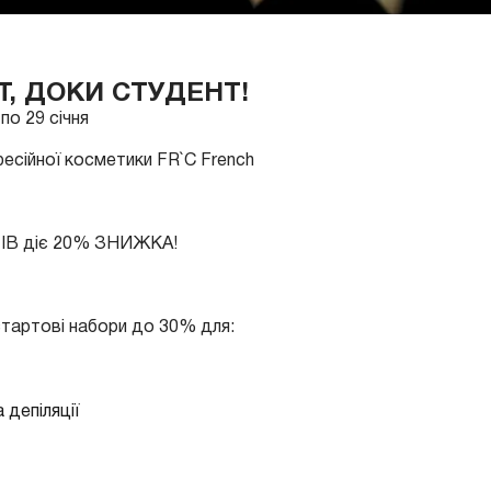
, ДОКИ СТУДЕНТ!
 по 29 січня
фесійної косметики FR`C French
ІВ діє 20% ЗНИЖКА!
тартові набори до 30% для:
 депіляції