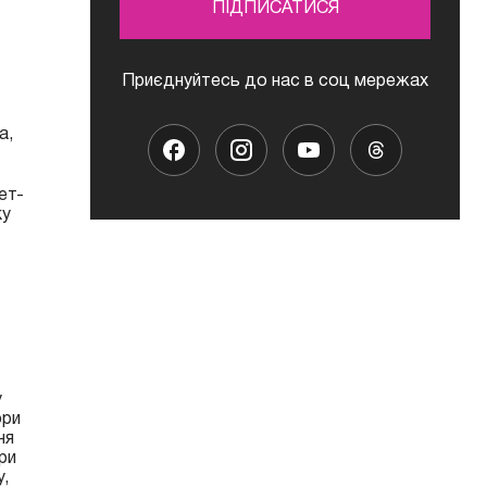
ПІДПИСАТИСЯ
Приєднуйтесь до нас в соц мережах
а,
ет-
ку
у
ори
ня
ри
,