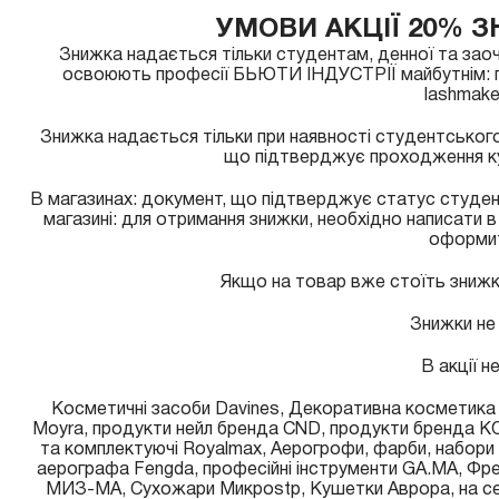
УМОВИ АКЦІЇ 20% 
Знижка надається тільки студентам, денної та заоч
освоюють професії БЬЮТИ ІНДУСТРІЇ майбутнім: п
lashmake
Знижка надається тільки при наявності студентського
що підтверджує проходження кур
В магазинах: документ, що підтверджує статус студен
магазині: для отримання знижки, необхідно написати 
оформит
Якщо на товар вже стоїть знижка
Знижки не
В акції н
Косметичні засоби Davines, Декоративна косметика V
Moyra, продукти нейл бренда CND, продукти бренда KO
та комплектуючі Royalmax, Аерогрофи, фарби, набори 
аерографа Fengda, професійні інструменти GA.MA, Фре
МИЗ-МА, Сухожари Микроstp, Кушетки Аврора, на сесь