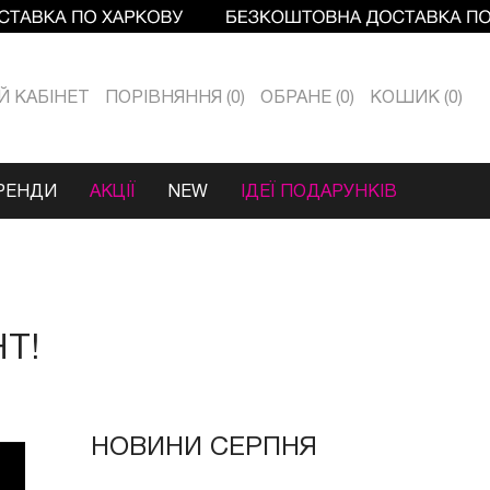
Й КАБIНЕТ
ПОРІВНЯННЯ
0
ОБРАНЕ
0
КОШИК
0
РЕНДИ
АКЦІЇ
NEW
ІДЕЇ ПОДАРУНКІВ
Т!
НОВИНИ СЕРПНЯ