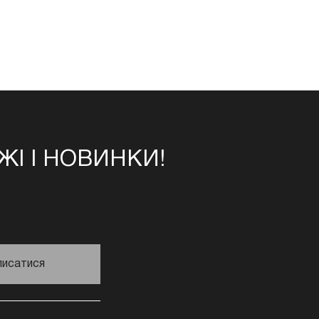
І І НОВИНКИ!
писатися