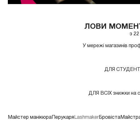
ЛОВИ МОМЕНТ
з 22
У мережі магазинів про
ДЛЯ СТУДЕНТ
ДЛЯ ВСІХ знижки на с
Майстер манікюра
Перукаря
Lashmaker
Бровіста
Майстра