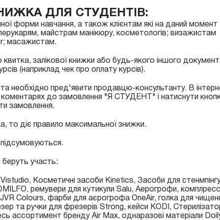
ЗНИЖКА ДЛЯ СТУДЕНТІВ:
ної форми навчання, а також клієнтам які на даний момент
ерукарям, майстрам манікюру, косметологів; визажистам
r; масажистам.
 квитка, залікової книжки або будь-якого іншого документ
сів (наприклад чек про оплату курсів).
та необхідно пред'явити продавцю-консультанту. В інтерн
в коментарях до замовлення "Я СТУДЕНТ" і натиснути кноп
и замовлення.
, то діє правило максимальної знижки.
 підсумовуються.
е беруть участь:
istudio, Косметичні засоби Kinetics, Засоби для стенмпінг
MILFO, ремувери для кутикули Salu, Аерогрофи, комплрес
JVR Colours, фарби для аєрогрофа OneAir, голка для чищен
зер та ручки для фрезерів Strong, кейси KODI, Стерилізато
 ассортимент бренду Air Max, однаразові матеріали Doily