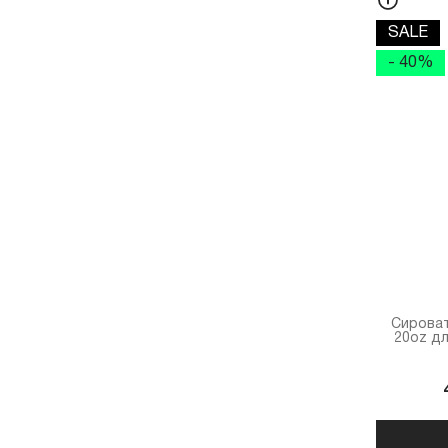
SALE
- 40%
Сироватк
20oz д