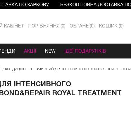
Й КАБIНЕТ
ПОРІВНЯННЯ
0
ОБРАНЕ
0
КОШИК
0
РЕНДИ
АКЦІЇ
NEW
ІДЕЇ ПОДАРУНКІВ
I
КОНДИЦІОНЕР НЕЗМИВНИЙ ДЛЯ ІНТЕНСИВНОГО ЗВОЛОЖЕННЯ ВОЛОССЯ CH
ЛЯ ІНТЕНСИВНОГО
BOND&REPAIR ROYAL TREATMENT