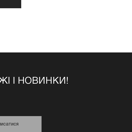
І І НОВИНКИ!
писатися