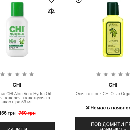
CHI
CHI
а CHI Aloe Vera Hydra Oil
Олія та шовк CHI Olive Org
ля волосся зволожуюча з
алое віра 59 мл
❌ Немає в наявнос
456 грн
760 грн
ПОВІДОМИТИ П
КУПИТИ
НАЯВНІСТЬ