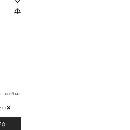
anics 59 мл
ті ❌
РО