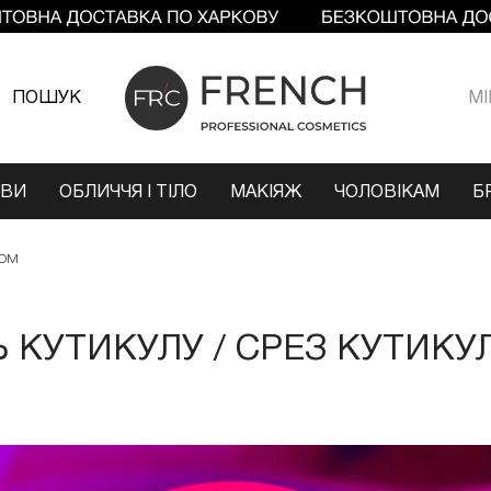
ПОШУК
МI
ОВИ
ОБЛИЧЧЯ І ТІЛО
МАКІЯЖ
ЧОЛОВІКАМ
Б
РОМ
 КУТИКУЛУ / СРЕЗ КУТИК