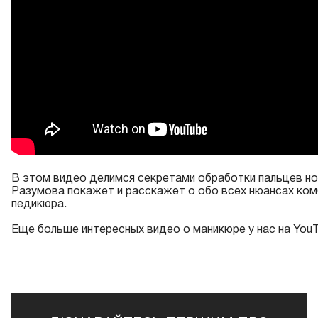
В этом видео делимся секретами обработки пальцев но
Разумова покажет и расскажет о обо всех нюансах ко
педикюра.
Еще больше интересных видео о маникюре у нас на
YouT