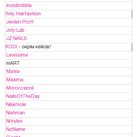
Invisibobble
Itely Hairfashion
Jerden Proff
Joly:Lab
JZ NAILS
KODI
- окрім кейсів!
Levissime
mART
Matrix
Maxima
Moroccanoil
NailsOfTheDay
Nikkmole
Nishman
Nitrylex
NoName