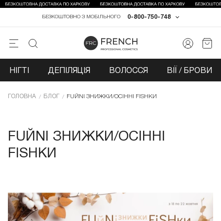
0-800-750-748
БЕЗКОШТОВНО З МОБІЛЬНОГО
НІГТІ
ДЕПІЛЯЦІЯ
ВОЛОССЯ
ВІЇ / БРОВИ
ГОЛОВНА
БЛОГ
FUЙNI ЗНИЖКИ/ОСІННІ FISHКИ
FUЙNI ЗНИЖКИ/ОСІННІ
FISHКИ