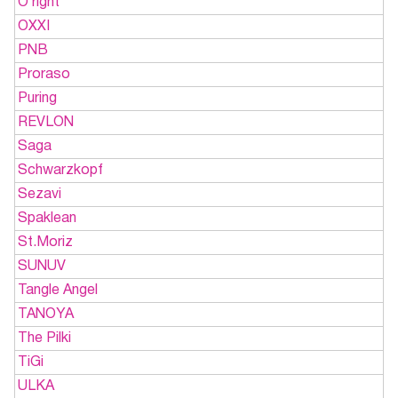
O`right
OXXI
PNB
Proraso
Puring
REVLON
Saga
Schwarzkopf
Sezavi
Spaklean
St.Moriz
SUNUV
Tangle Angel
TANOYA
The Pilki
TiGi
ULKA