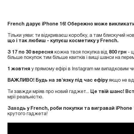
French дарує iPhone 16! Обережно може викликати
Тільки уяви: ти відкриваєш коробку, а там блискучий но
що і так любиш - купуєш косметику у French.
З 17 по 30 вересня
кожна твоя покупка від
800 грн
- ц
більше покупок тим більше квитків і вищі шанси на пере
1 жовтня
у прямому ефірі в Instagram ми випадковим ч
ВАЖЛИВО! Будь на зв'язку під час ефіру
якщо не вд
Ти завжди мріяв про новий гаджет...
Це твій шанс! Вс
мрії реальністю.
Заходь у French, роби покупки та вигравай iPhone 
крутого гаджета!