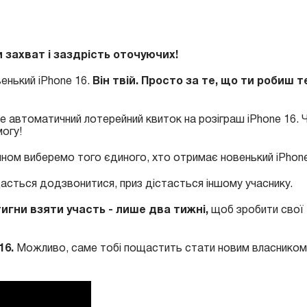
 захват і заздрість оточуючих!
венький iPhone 16.
Він твій. Просто за те, що ти робиш т
е автоматичний лотерейний квиток на розіграш iPhone 16. 
могу!
ином виберемо того єдиного, хто отримає новенький iPhone
асться додзвонитися, приз дістасться іншому учаснику.
тигни взяти участь - лише два тижні,
щоб зробити свої
16.
Можливо, саме тобі пощастить стати новим власником