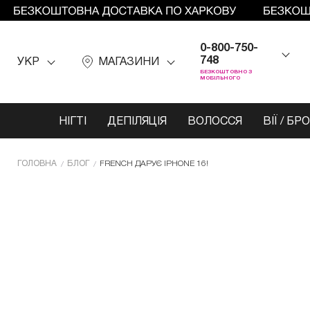
0-800-750-
748
УКР
МАГАЗИНИ
БЕЗКОШТОВНО З
МОБІЛЬНОГО
НІГТІ
ДЕПІЛЯЦІЯ
ВОЛОССЯ
ВІЇ / БР
ГОЛОВНА
БЛОГ
FRENCH ДАРУЄ IPHONE 16!