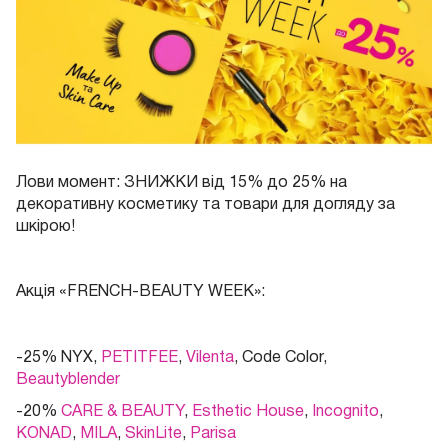
Лови момент: ЗНИЖКИ від 15% до 25% на
декоративну косметику та товари для догляду за
шкірою!
Акція «FRENCH-BEAUTY WEEK»:
-25% NYX,
PETITFEE
,
Vilenta
, Code Color,
Beautyblender
-20%
CARE & BEAUTY
,
Esthetic House
,
Incognito
,
KONAD
,
MILA
,
SkinLite
,
Parisa