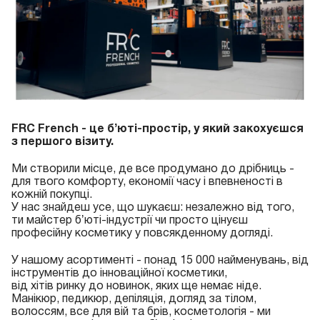
FRC French - це бʼюті-простір, у який закохуєшся
з першого візиту.
Ми створили місце, де все продумано до дрібниць -
для твого комфорту, економії часу і впевненості в
кожній покупці.
У нас знайдеш усе, що шукаєш: незалежно від того,
ти майстер бʼюті-індустрії чи просто цінуєш
професійну косметику у повсякденному догляді.
У нашому асортименті - понад 15 000 найменувань, від
інструментів до інноваційної косметики,
від хітів ринку до новинок, яких ще немає ніде.
Манікюр, педикюр, депіляція, догляд за тілом,
волоссям, все для вій та брів, косметологія - ми