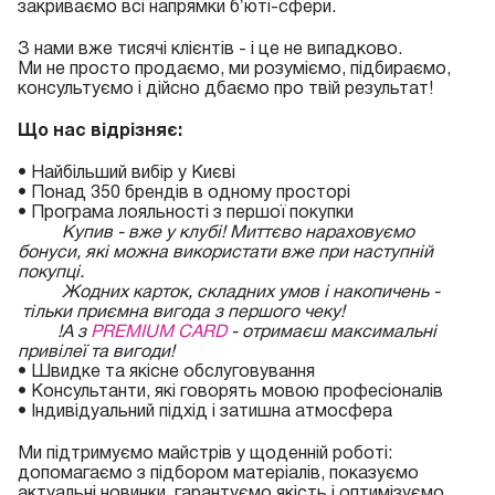
закриваємо всі напрямки бʼюті-сфери.
З нами вже тисячі клієнтів - і це не випадково.
Ми не просто продаємо, ми розуміємо, підбираємо,
консультуємо і дійсно дбаємо про твій результат!
Що нас відрізняє:
• Найбільший вибір у Києві
• Понад 350 брендів в одному просторі
• Програма лояльності з першої покупки
Купив - вже у клубі! Миттєво нараховуємо
бонуси, які можна використати вже при наступній
покупці.
Жодних карток, складних умов і накопичень -
тільки приємна вигода з першого чеку!
!А з
PREMIUM CARD
- отримаєш максимальні
привілеї та вигоди!
• Швидке та якісне обслуговування
• Консультанти, які говорять мовою професіоналів
• Індивідуальний підхід і затишна атмосфера
Ми підтримуємо майстрів у щоденній роботі:
допомагаємо з підбором матеріалів, показуємо
актуальні новинки, гарантуємо якість і оптимізуємо