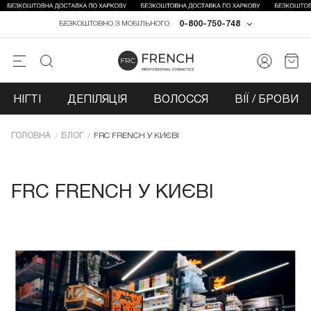
0-800-750-748
БЕЗКОШТОВНО З МОБІЛЬНОГО
НІГТІ
ДЕПІЛЯЦІЯ
ВОЛОССЯ
ВІЇ / БРОВИ
ГОЛОВНА
БЛОГ
FRC FRENCH У КИЄВІ
FRC FRENCH У КИЄВІ