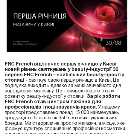
FRC French відзначає першу річницю у Києві:
новий рівень святкувань у beauty-індустрії
30
серпня FRC French - найбільший beauty-простір
столиці
- святкує свою першу річницю в Києві. Це
подія, яка виходить далеко за межі звичайного дня
народження магазину. Це - символ нового етапу
розвитку beauty-індустрії у столиці.
За рік роботи
FRC French став центром тяжіння для
професіоналів і поціновувачів краси
. У нашому
просторі представлено понад 15 000 найменувань
продукції та більше ніж 350 світових і українських
брендів. Ми створили не просто магазин, а місце, яке
формує культуру споживання професійної косметики,