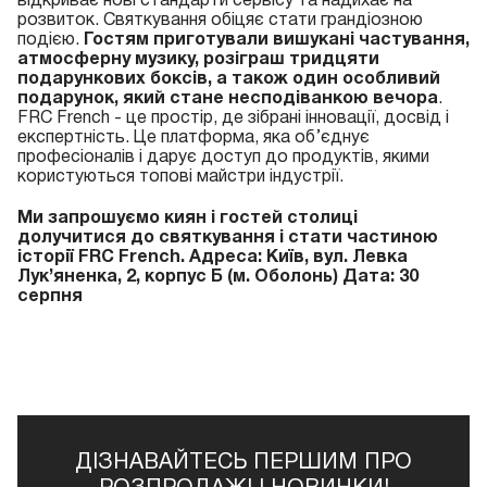
відкриває нові стандарти сервісу та надихає на
розвиток. Святкування обіцяє стати грандіозною
подією.
Гостям приготували вишукані частування,
атмосферну музику, розіграш тридцяти
подарункових боксів, а також один особливий
подарунок, який стане несподіванкою вечора
.
FRC French - це простір, де зібрані інновації, досвід і
експертність. Це платформа, яка об’єднує
професіоналів і дарує доступ до продуктів, якими
користуються топові майстри індустрії.
Ми запрошуємо киян і гостей столиці
долучитися до святкування і стати частиною
історії FRC French. Адреса: Київ, вул. Левка
Лук’яненка, 2, корпус Б (м. Оболонь) Дата: 30
серпня
ДІЗНАВАЙТЕСЬ ПЕРШИМ ПРО