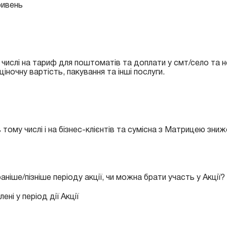
гривень
му числі на тариф для поштоматів та доплати у смт/село та н
іночну вартість, пакування та інші послуги.
 тому числі і на бізнес-клієнтів та сумісна з Матрицею зниж
ше/пізніше періоду акції, чи можна брати участь у Акції?
ні у період дії Акції