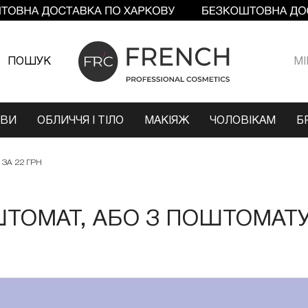
ПОШУК
МI
ОВИ
ОБЛИЧЧЯ І ТІЛО
МАКІЯЖ
ЧОЛОВІКАМ
Б
ЗА 22 ГРН
ТОМАТ, АБО З ПОШТОМАТУ