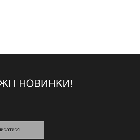
І І НОВИНКИ!
писатися