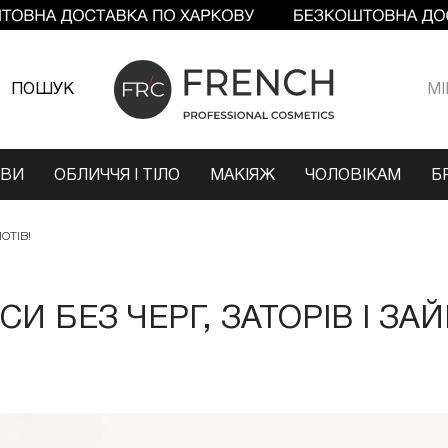
ПОШУК
МI
ОВИ
ОБЛИЧЧЯ І ТІЛО
МАКІЯЖ
ЧОЛОВІКАМ
Б
ОТІВ!
И БЕЗ ЧЕРГ, ЗАТОРІВ І ЗА