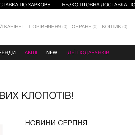
Й КАБIНЕТ
ПОРІВНЯННЯ
0
ОБРАНЕ
0
КОШИК
0
РЕНДИ
АКЦІЇ
NEW
ІДЕЇ ПОДАРУНКІВ
ЙВИХ КЛОПОТІВ!
НОВИНИ СЕРПНЯ