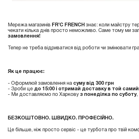
Мережа магазинів
FR’C FRENCH
знає: коли майстру тер
чекати кілька днів просто неможливо. Саме тому ми з
замовлення!
Тепер не треба відриватися від роботи чи змінювати гр
Як це працює:
- Оформлюй замовлення на
суму від 300 грн
- Зроби це
до 15:00 і отримай доставку в той сами
- Ми доставляємо по Харкову
з понеділка по суботу
,
БЕЗКОШТОВНО. ШВИДКО. ПРОФЕСІЙНО.
Це більше, ніж просто сервіс - це турбота про твій комфо