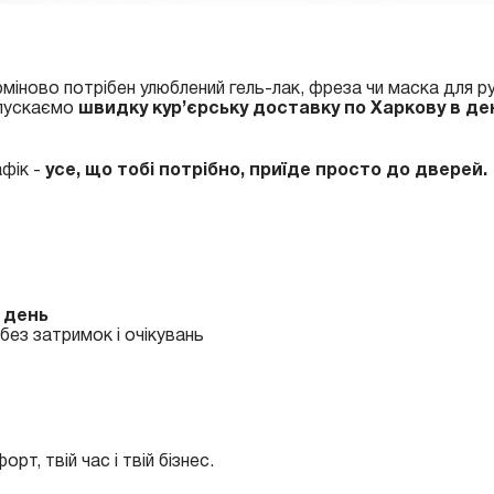
міново потрібен улюблений гель-лак, фреза чи маска для ру
апускаємо
швидку кур’єрську доставку по Харкову в де
афік -
усе, що тобі потрібно, приїде просто до дверей.
й день
 без затримок і очікувань
рт, твій час і твій бізнес.