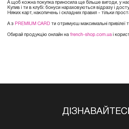
А щоб кожна покупка приносила ще більше вигоди, у нас
Купив і ти в клубі: бонуси нараховуються відразу і дос
Ніяких карт, накопичень і складних правил - тільки прос
А з
PREMIUM CARD
ти отримуєш максимальні привілеї т
Обирай продукцію онлайн на
french-shop.com.ua
і корис
ДІЗНАВАЙТЕС