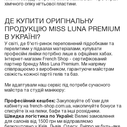
хімічного опіку нігтьової пластини.
ДЕ КУПИТИ ОРИГІНАЛЬНУ
ПРОДУКЦІЮ MISS LUNA PREMIUM
В УКРАЇНІ?
У світі, де б'юті-ринок переповнений підробками та
перелитими у підвалах матеріалами, купувати
професійні лінійки потрібно лише в офіційних хабах.
Інтернет-магазин French Shop - сертифікований
партнер бренду Miss Luna Premium. Ми напряму
співпрацюємо з виробником, гарантуючи майстрам
свіжість кожної партії гелів та баз.
Ми адаптували наш сервіс під потреби сучасного
майстра та студій манікюру:
Професійний кешбек:
Закуповуйте об’єми для
кабінету на french-shop.com.ua, накопичуйте бонуси та
списуйте їх на пилки, бафи та інші розхідники.
Швидка логістика по Україні:
Великі замовлення
для салонів від 1500 грн ми відправляємо
безкоштовно у Київ, Львів, Одесу, Дніпро чи будь-яке