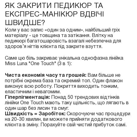
ЯК ЗАКРИТИ ПЕДИКЮР ТА
ЕКСПРЕС-МАНІКЮР ВДВІЧІ
ШВИДШЕ?
Коли у вас запис «один за одним», найбільший гріх
матеріалу - це товщина та затікання. Влітку на
педикюрі багатошаровість взагалі небезпечна для
здоров’я нігтів клієнта під закрите взуття.
Саме цю біль закриває унікальна однофазна лінійка
Miss Luna "One Touch" (3 в 1):
Чиста економія часу та грошей:
Вам більше не
потрібні окрема база та окремий топ. Один флакон
виконує всю роботу. Покриття виходить тонким,
еластичним і невагомим.
Гіперпігментація:
Понад 50 трендових відтінків
лінійки One Touch мають таку щільність, що лягають в
один шар без лисин та смуг.
Швидкість = Заробіток:
Скорочуючи час процедури
на 20-30 хвилин, ви можете прийняти додаткового
клієнта в зміну. Порахуйте свій чистий прибуток самі.