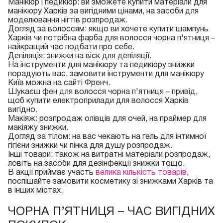
Манікюр і педикюр: ви зможете купити матеріали для
манікюру Харків за вигідними цінами, на засоби для
моделювання нігтів розпродаж.
Догляд за волоссям: якщо ви хочете купити шампунь
Харків чи потрібна фарба для волосся чорна п'ятниця –
найкращий час подбати про себе.
Депіляція: знижки на віск для депіляції.
На інструменти для манікюру та педикюру знижки
порадують вас, замовити інструменти для манікюру
Київ можна на сайті Френч.
Шукаєш фен для волосся чорна п'ятниця – привід,
щоб купити електроприлади для волосся Харків
вигідно.
Макіяж: розпродаж олівців для очей, на праймер для
макіяжу знижки.
Догляд за тілом: на вас чекають на гель для інтимної
гігієни знижки чи пінка для душу розпродаж.
Інші товари: також на витратні матеріали розпродаж,
ловіть на засоби для дезінфекції знижки тощо.
В акції приймає участь
велика кількість товарів
,
поспішайте замовити косметику зі знижками Харків та
в інших містах.
ЧОРНА П’ЯТНИЦЯ – ЧАС ВИГІДНИХ