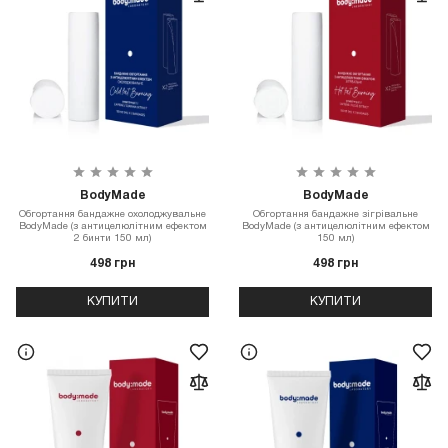
BodyMade
BodyMade
Обгортання бандажне охолоджувальне
Обгортання бандажне зігрівальне
BodyMade (з антицелюлітним ефектом
BodyMade (з антицелюлітним ефектом
2 бинти 150 мл)
150 мл)
498 грн
498 грн
КУПИТИ
КУПИТИ