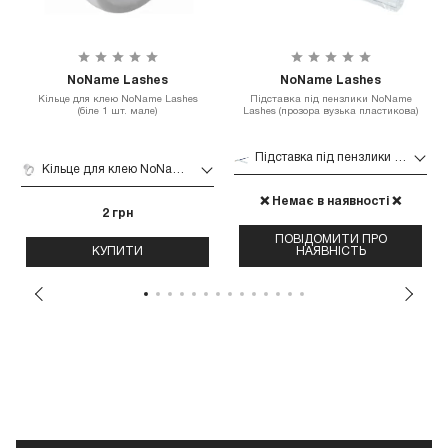
NoName Lashes
NoName Lashes
Кільце для клею NoName Lashes
Підставка під пензлики NoName
(біле 1 шт. мале)
Lashes (прозора вузька пластикова)
Підставка під пензлики NoName Lashes (прозора вузька пластикова)
Кільце для клею NoName Lashes (біле 1 шт. мале)
❌ Немає в наявності ❌
2 грн
ПОВІДОМИТИ ПРО
КУПИТИ
НАЯВНІСТЬ