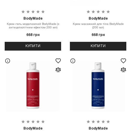
BodyMade
BodyMade
Крем-гель моделюючий BodyMade (з
Крем масажний для тіла BodyMade
антицелюлітним ефектом 200 мл)
(200 мл)
668 грн
668 грн
КУПИТИ
КУПИТИ
BodyMade
BodyMade