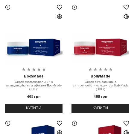
BodyMade
BodyMade
Скраб охолоджувальний з
Скраб зігрівальний з
антицелюліютним ефектом BodyMade
антицелюліютним ефектом BodyMade
(300 г)
(300 г)
468 грн
468 грн
КУПИТИ
КУПИТИ