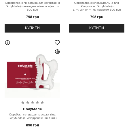
Сироватка зігрівальна для обгортання
Сироватка охолоджувальна для
BodyMade (з антицелюлітним ефектом
обгортання BodyMade (з
500 мл)
антицелюлітним ефектом 500 мл)
798 грн
798 грн
КУПИТИ
КУПИТИ
BodyMade
Скребок гуа-ша для масажу тіла
BodyMade (лімфодренажний 1 шт.)
898 грн