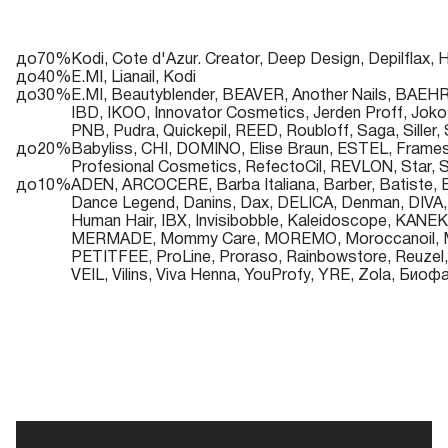
до70%
Kodi, Cote d'Azur. Creator, Deep Design, Depilflax,
до40%
E.MI, Lianail, Kodi
до30%
E.MI, Beautyblender, BEAVER, Another Nails, BAEHR
IBD, IKOO, Innovator Cosmetics, Jerden Proff, Joko
PNB, Pudra, Quickepil, REED, Roubloff, Saga, Sill
до20%
Babyliss, CHI, DOMINO, Elise Braun, ESTEL, Frame
Profesional Cosmetics, RefectoCil, REVLON, Star,
до10%
ADEN, ARCOCERE, Barba Italiana, Barber, Batiste, B
Dance Legend, Danins, Dax, DELICA, Denman, DIVA, Do
Human Hair, IBX, Invisibobble, Kaleidoscope, KA
MERMADE, Mommy Care, MOREMO, Moroccanoil, Moser, 
PETITFEE, ProLine, Proraso, Rainbowstore, Reuzel,
VEIL, Vilins, Viva Henna, YouProfy, YRE, Zola, Би