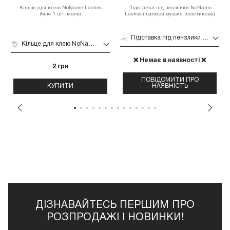
Кільце для клею NoName Lashes
Підставка під пензлики NoName
(біле 1 шт. мале)
Lashes (прозора вузька пластикова)
Підставка під пензлики NoName Lashes (прозора вузька пластикова)
Кільце для клею NoName Lashes (біле 1 шт. мале)
❌ Немає в наявності ❌
2 грн
ПОВІДОМИТИ ПРО
КУПИТИ
НАЯВНІСТЬ
ДІЗНАВАЙТЕСЬ ПЕРШИМ ПРО
РОЗПРОДАЖІ І НОВИНКИ!