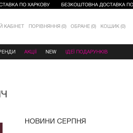
Й КАБIНЕТ
ПОРІВНЯННЯ
0
ОБРАНЕ
0
КОШИК
0
РЕНДИ
АКЦІЇ
NEW
ІДЕЇ ПОДАРУНКІВ
НЧ
НОВИНИ СЕРПНЯ