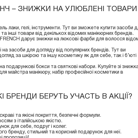
НЧ – ЗНИЖКИ НА УЛЮБЛЕНІ ТОВАРИ
ль лаки, гелі, інструменти. Тут ви зможете купити засоби д
ру та інші товари від декількох відомих манікюрних брендів.
 FRENCH дарує знижки на люксові фарби для волосся відо
і на засоби для догляду від популярних брендів. Тут ви
огляд за шкірою та іншу косметику як для себе, так і б’юті
 на подарункові бокси та святкові набори. Купуйте зі знижк
для майстра манікюру, набір професійної косметики в
І БРЕНДИ БЕРУТЬ УЧАСТЬ В АКЦІЇ?
скраві та якісні покриття, безпечні формули.
ссям з італійською якістю.
ок для себе, подруг і колег.
ого бренду, стильний та корисний подарунок для неї.
і пропозиції!