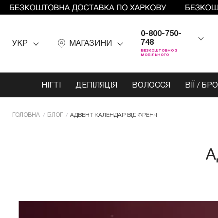
0-800-750-
748
УКР
МАГАЗИНИ
БЕЗКОШТОВНО З
МОБІЛЬНОГО
НІГТІ
ДЕПІЛЯЦІЯ
ВОЛОССЯ
ВІЇ / БР
ГОЛОВНА
БЛОГ
АДВЕНТ КАЛЕНДАР ВІД ФРЕНЧ
А