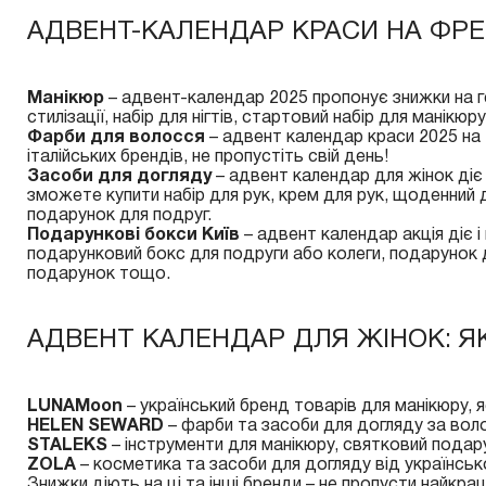
АДВЕНТ-КАЛЕНДАР КРАСИ НА ФРЕ
Манікюр
– адвент-календар 2025 пропонує знижки на ге
стилізації, набір для нігтів, стартовий набір для манікю
Фарби для волосся
– адвент календар краси 2025 на
італійських брендів, не пропустіть свій день!
Засоби для догляду
– адвент календар для жінок діє 
зможете купити набір для рук, крем для рук, щоденний д
подарунок для подруг.
Подарункові бокси Київ
– адвент календар акція діє і
подарунковий бокс для подруги або колеги, подарунок 
подарунок тощо.
АДВЕНТ КАЛЕНДАР ДЛЯ ЖІНОК: ЯК
LUNAMoon
– український бренд товарів для манікюру, я
HELEN SEWARD
– фарби та засоби для догляду за воло
STALEKS
– інструменти для манікюру, святковий подарун
ZOLA
– косметика та засоби для догляду від українськ
Знижки діють на ці та інші бренди – не пропусти найкращ