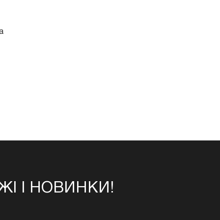
а
І І НОВИНКИ!