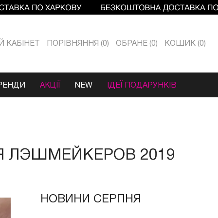
Й КАБIНЕТ
ПОРІВНЯННЯ
0
ОБРАНЕ
0
КОШИК
0
РЕНДИ
АКЦІЇ
NEW
ІДЕЇ ПОДАРУНКІВ
Я ЛЭШМЕЙКЕРОВ 2019
НОВИНИ СЕРПНЯ