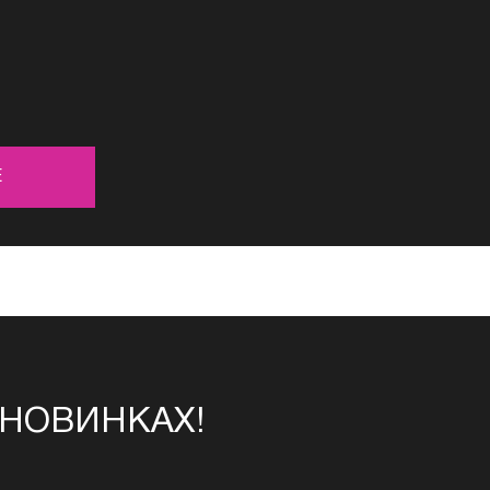
Т
Е
 НОВИНКАХ!