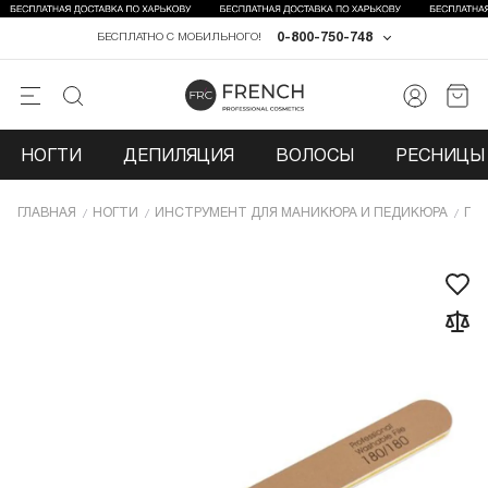
0-800-750-748
БЕСПЛАТНО С МОБИЛЬНОГО!
НОГТИ
ДЕПИЛЯЦИЯ
ВОЛОСЫ
РЕСНИЦЫ 
ГЛАВНАЯ
НОГТИ
ИНCТРУМЕНТ ДЛЯ МАНИКЮРА И ПЕДИКЮРА
ПИ