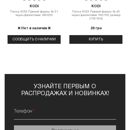
KODI
KODI
Пилка КODI Прямой формы № 51
Пилка КODI Прямой формы № 45
черно-фиолетовая 180/220
черно-фиолетовая 100/100 размер
(178/19/4)
❌ Нет в наличии ❌
26 грн
СООБЩИТЬ О НАЛИЧИИ
КУПИТЬ
УЗНАЙТЕ ПЕРВЫМ О
РАСПРОДАЖАХ И НОВИНКАХ!
Телефон