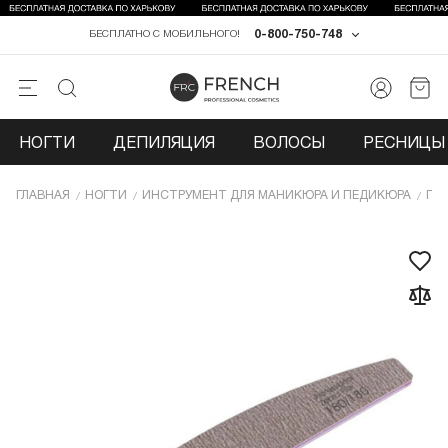
0-800-750-748
БЕСПЛАТНО С МОБИЛЬНОГО!
НОГТИ
ДЕПИЛЯЦИЯ
ВОЛОСЫ
РЕСНИЦЫ 
ГЛАВНАЯ
НОГТИ
ИНCТРУМЕНТ ДЛЯ МАНИКЮРА И ПЕДИКЮРА
ПИ