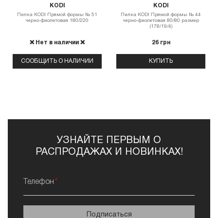
KODI
KODI
Пилка КODI Прямой формы № 51
Пилка КODI Прямой формы № 44
черно-фиолетовая 180/220
черно-фиолетовая 80/80 размер
(178/19/4)
❌ Нет в наличии ❌
26 грн
СООБЩИТЬ О НАЛИЧИИ
КУПИТЬ
УЗНАЙТЕ ПЕРВЫМ О
РАСПРОДАЖАХ И НОВИНКАХ!
Телефон
Подписаться