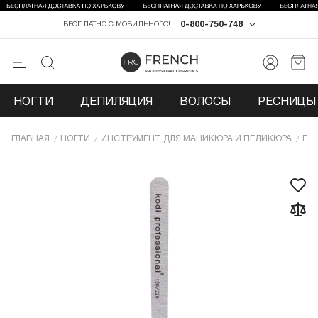
0-800-750-748
БЕСПЛАТНО С МОБИЛЬНОГО!
НОГТИ
ДЕПИЛЯЦИЯ
ВОЛОСЫ
РЕСНИЦЫ 
ГЛАВНАЯ
НОГТИ
ИНCТРУМЕНТ ДЛЯ МАНИКЮРА И ПЕДИКЮРА
ПИ