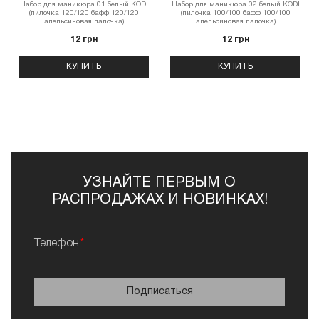
Набор для маникюра 01 белый KODI
Набор для маникюра 02 белый KODI
(пилочка 120/120 бафф 120/120
(пилочка 100/100 бафф 100/100
апельсиновая палочка)
апельсиновая палочка)
12 грн
12 грн
КУПИТЬ
КУПИТЬ
УЗНАЙТЕ ПЕРВЫМ О
РАСПРОДАЖАХ И НОВИНКАХ!
Телефон
Подписаться