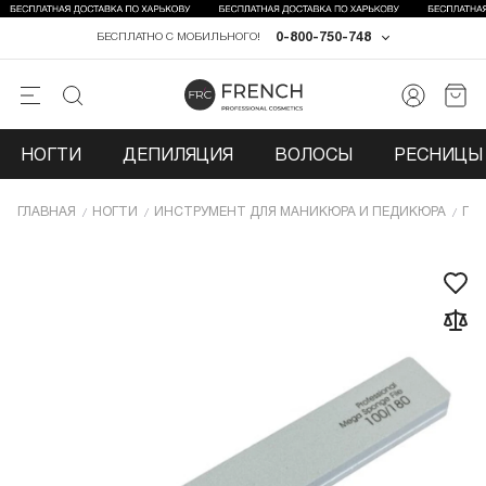
0-800-750-748
БЕСПЛАТНО С МОБИЛЬНОГО!
НОГТИ
ДЕПИЛЯЦИЯ
ВОЛОСЫ
РЕСНИЦЫ 
ГЛАВНАЯ
НОГТИ
ИНCТРУМЕНТ ДЛЯ МАНИКЮРА И ПЕДИКЮРА
ПИ