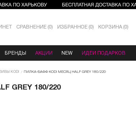
ИНЕТ
СРАВНЕНИЕ
0
ИЗБРАННОЕ
0
КОРЗИНА
0
БРЕНДЫ
АКЦИИ
NEW
ИДЕИ ПОДАРКОВ
ЗИВЫ KODI
ПИЛКА-БАФФ КODI МЕСЯЦ HALF GREY 180/220
F GREY 180/220