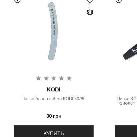
KODI
Пилка банан зебра KODI 80/80
Пилка КO
фиолет 1
30 грн
КУПИТЬ