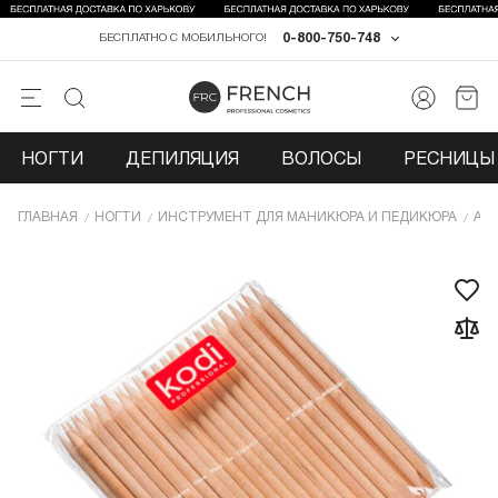
0-800-750-748
БЕСПЛАТНО С МОБИЛЬНОГО!
НОГТИ
ДЕПИЛЯЦИЯ
ВОЛОСЫ
РЕСНИЦЫ 
ГЛАВНАЯ
НОГТИ
ИНCТРУМЕНТ ДЛЯ МАНИКЮРА И ПЕДИКЮРА
АК