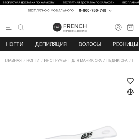
0-800-750-748
БЕСПЛАТНО С МОБИЛЬНОГО!
НОГТИ
ДЕПИЛЯЦИЯ
ВОЛОСЫ
РЕСНИЦЫ 
ГЛАВНАЯ
НОГТИ
ИНCТРУМЕНТ ДЛЯ МАНИКЮРА И ПЕДИКЮРА
ПИ