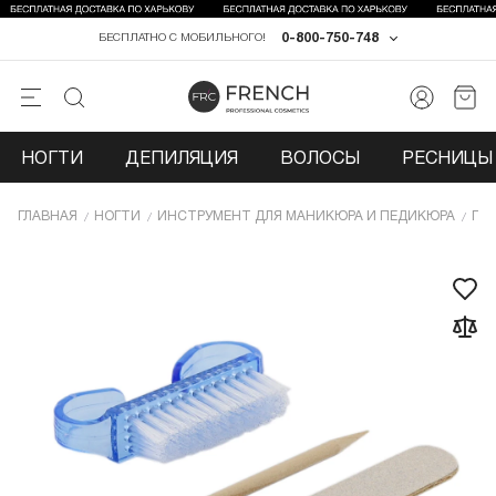
0-800-750-748
БЕСПЛАТНО С МОБИЛЬНОГО!
НОГТИ
ДЕПИЛЯЦИЯ
ВОЛОСЫ
РЕСНИЦЫ 
ГЛАВНАЯ
НОГТИ
ИНCТРУМЕНТ ДЛЯ МАНИКЮРА И ПЕДИКЮРА
ПИ