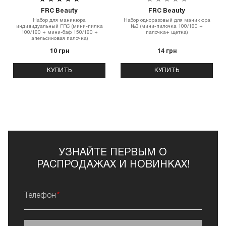
FRC Beauty
FRC Beauty
Набор для маникюра
Набор одноразовый для маникюра
индивидуальный FRC (мини-пилка
№3 (мини-пилочка 100/180 +
100/180 + мини-баф 150/180 +
палочка+ щетка)
апельсиновая палочка)
10 грн
14 грн
КУПИТЬ
КУПИТЬ
УЗНАЙТЕ ПЕРВЫМ О
РАСПРОДАЖАХ И НОВИНКАХ!
Телефон