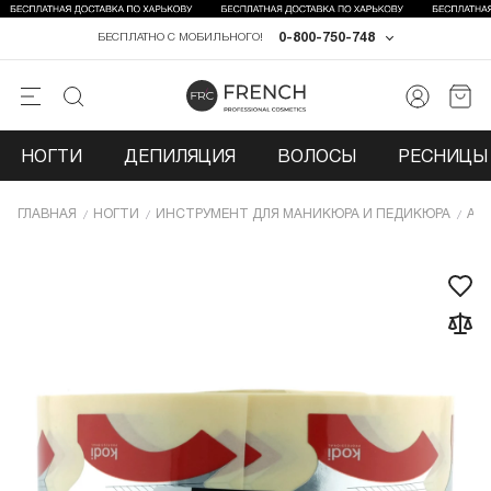
0-800-750-748
БЕСПЛАТНО С МОБИЛЬНОГО!
НОГТИ
ДЕПИЛЯЦИЯ
ВОЛОСЫ
РЕСНИЦЫ 
ГЛАВНАЯ
НОГТИ
ИНCТРУМЕНТ ДЛЯ МАНИКЮРА И ПЕДИКЮРА
АК