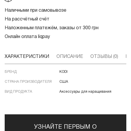
Наличными при самовывозе
На рассчётный счёт
Наложенным платежём, заказы от 300 грн
Онлайн оплата liqpay
ХАРАКТЕРИСТИКИ
ОПИСАНИЕ
ОТЗЫВЫ (0)
В
БРЕНД
KODI
СТРАНА ПРОИЗВОДИТЕЛЯ
США
ВИД ПРОДУКТА
Аксессуары для наращивания
УЗНАЙТЕ ПЕРВЫМ О