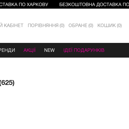
Й КАБIНЕТ
ПОРІВНЯННЯ
0
ОБРАНЕ
0
КОШИК
0
РЕНДИ
АКЦІЇ
NEW
ІДЕЇ ПОДАРУНКІВ
625)