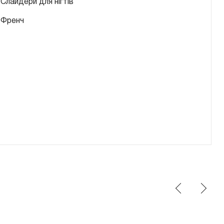
Слайдери для нігтів
Френч