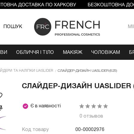
ПОШУК
МI
ОВИ
ОБЛИЧЧЯ І ТІЛО
МАКІЯЖ
ЧОЛОВІКАМ
Б
ЙДЕРИ ТА НАЛІПКИ UASLIDER
СЛАЙДЕР-ДИЗАЙН UASLIDER (625)
СЛАЙДЕР-ДИЗАЙН UASLIDER (
Є в наявності
0 отзывов
Код товару
00-00002976