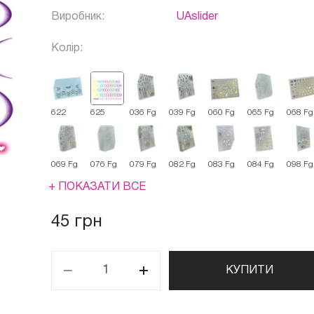
Виробник:
UAslider
Колір:
622
625
036 Fg
039 Fg
060 Fg
065 Fg
068 Fg
069 Fg
076 Fg
079 Fg
082 Fg
083 Fg
084 Fg
098 Fg
+ ПОКАЗАТИ ВСЕ
45 грн
КУПИТИ