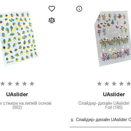
UAslider
UAslider
 стікери на липкій основі
Слайдер-дизайн UAslider 
(002)
Foil (185)