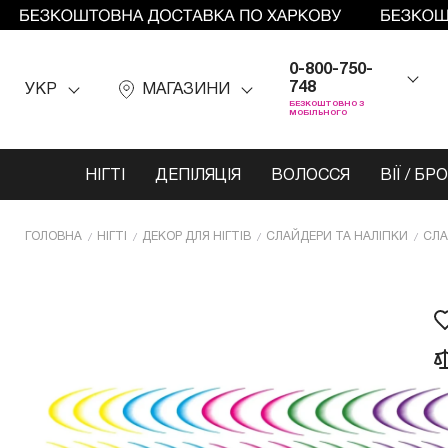
0-800-750-
748
УКР
МАГАЗИНИ
БЕЗКОШТОВНО З
МОБІЛЬНОГО
НІГТІ
ДЕПІЛЯЦІЯ
ВОЛОССЯ
ВІЇ / БР
ГОЛОВНА
НІГТІ
ДЕКОР ДЛЯ НІГТІВ
СЛАЙДЕРИ ТА НАЛІПКИ
СЛА